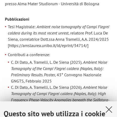
presso Alma Mater Studiorum - Università di Bologna
Pubblicazioni
Tesi Magistrale:
Ambient noise tomography of Campi Flegrei
caldera during its most recent unrest
, relatore Prof. Luca De
Siena, correlatrice Dott.ssa Anna Tramelli, A.A. 2024/2025
[https://amslaurea.unibo.it/id/eprint/34714/]
Contributi a conferenze:
C. Di Dato, A. Tramelli, L. De Siena (2025).
Ambient Noise
Tomography of the Campi Flegrei caldera (Naples, Italy):
Preliminary Results
. Poster, 43° Convegno Nazionale
GNGTS, Febbraio 2025
C. Di Dato, A. Tramelli, L. De Siena (2026).
Ambient Noise
Tomography of Campi Flegrei caldera (Naples, Italy): High
Frequency Phase-Velocity Anomalies beneath the Solfatara-
Pisciarelli Hydrothermal System
. Presentazione orale, 44°
Questo sito web utilizza i cookie
Convegno Nazionale GNGTS, Febbraio 2026.