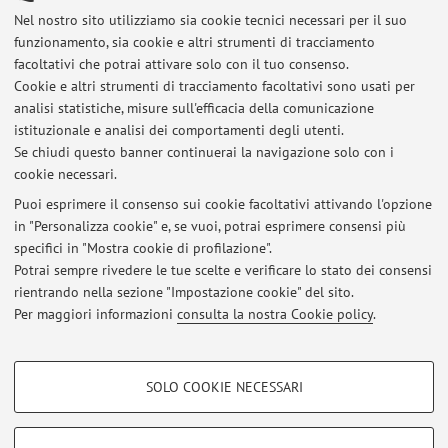
C. Di Dato, A. Tramelli, L. De Siena (2026).
Ambient Noise
Nel nostro sito utilizziamo sia cookie tecnici necessari per il suo
Tomography of Campi Flegrei caldera (Naples, Italy): High
funzionamento, sia cookie e altri strumenti di tracciamento
Frequency Phase-Velocity Anomalies beneath the Solfatara-
facoltativi che potrai attivare solo con il tuo consenso.
Pisciarelli Hydrothermal System
. Poster, EGU General
Cookie e altri strumenti di tracciamento facoltativi sono usati per
Assembly 2026, Maggio 2026. DOI: 10.5194/egusphere-
analisi statistiche, misure sull'efficacia della comunicazione
egu26-13821 [https://doi.org/10.5194/egusphere-
istituzionale e analisi dei comportamenti degli utenti.
egu26-13821]
Se chiudi questo banner continuerai la navigazione solo con i
cookie necessari.
Puoi esprimere il consenso sui cookie facoltativi attivando l'opzione
in "Personalizza cookie" e, se vuoi, potrai esprimere consensi più
Ultimi avvisi
specifici in "Mostra cookie di profilazione".
Potrai sempre rivedere le tue scelte e verificare lo stato dei consensi
Al momento non sono presenti avvisi.
rientrando nella sezione "Impostazione cookie" del sito.
Per maggiori informazioni
consulta la nostra Cookie policy
.
COOKIE DI PROFILAZIONE - FACOLTATIVI
SOLO COOKIE NECESSARI
Si tratta di cookie utilizzati per analizzare le caratteristiche della navigazione
Area riservata
degli utenti, creare profili in base al loro comportamento sul sito, per analisi
Accedi tramite
login
per gestire tutti i contenuti del sito.
di marketing.