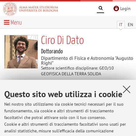
Login
Menu
IT
EN
Ciro Di Dato
Dottorando
Dipartimento di Fisica e Astronomia "Augusto
Righi"
Settore scientifico disciplinare: GEO/10
GEOFISICA DELLA TERRA SOLIDA
Questo sito web utilizza i cookie
Avvisi
Nel nostro sito utilizziamo sia cookie tecnici necessari per il suo
Al momento non sono presenti avvisi.
funzionamento, sia cookie e altri strumenti di tracciamento
facoltativi che potrai attivare solo con il tuo consenso.
Cookie e altri strumenti di tracciamento facoltativi sono usati per
analisi statistiche, misure sull'efficacia della comunicazione
Area riservata