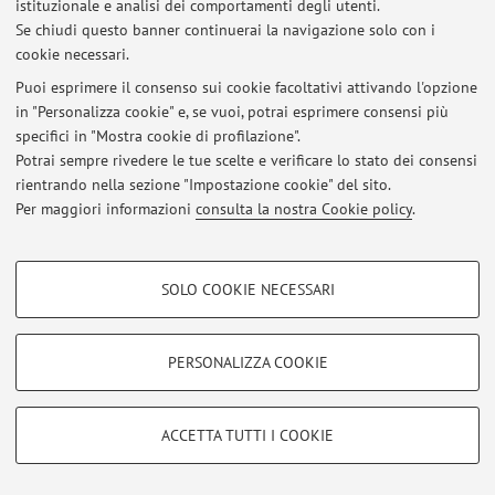
istituzionale e analisi dei comportamenti degli utenti.
Accedi tramite
login
per gestire tutti i contenuti del sito.
Se chiudi questo banner continuerai la navigazione solo con i
cookie necessari.
Puoi esprimere il consenso sui cookie facoltativi attivando l'opzione
© 2026 - ALMA MATER STUDIORUM - Università di Bologna - Via
in "Personalizza cookie" e, se vuoi, potrai esprimere consensi più
Zamboni, 33 - 40126 Bologna - Partita IVA: 01131710376
specifici in "Mostra cookie di profilazione".
Privacy
|
Note legali
|
Impostazioni Cookie
Potrai sempre rivedere le tue scelte e verificare lo stato dei consensi
rientrando nella sezione "Impostazione cookie" del sito.
Per maggiori informazioni
consulta la nostra Cookie policy
.
COOKIE DI PROFILAZIONE - FACOLTATIVI
SOLO COOKIE NECESSARI
Si tratta di cookie utilizzati per analizzare le caratteristiche della navigazione
degli utenti, creare profili in base al loro comportamento sul sito, per analisi
di marketing.
PERSONALIZZA COOKIE
Mostra cookie di profilazione
Google/Youtube Video
COOKIE TECNICI - NECESSARI
ACCETTA TUTTI I COOKIE
Facebook
Si tratta di cookie tecnici utilizzati, a titolo esemplificativo, per il corretto
Vimeo
funzionamento del sito, salvare le preferenze di navigazione, per il