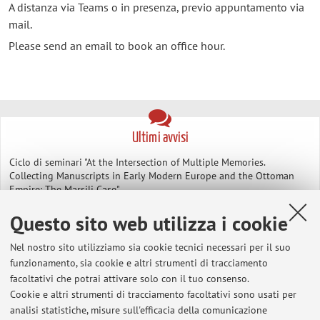
A distanza via Teams o in presenza, previo appuntamento via
mail.
Please send an email to book an office hour.
Ultimi avvisi
Ciclo di seminari "At the Intersection of Multiple Memories.
Collecting Manuscripts in Early Modern Europe and the Ottoman
Empire: The Marsili Case"
Pubblicato il: 29 ottobre 2025
Questo sito web utilizza i cookie
Ciclo di seminari: At the Intersection of Multiple Memories.
Nel nostro sito utilizziamo sia cookie tecnici necessari per il suo
Collecting Manuscripts in Early Modern Europe and the Ottoman
funzionamento, sia cookie e altri strumenti di tracciamento
Empire: THE MARSILI CASE
facoltativi che potrai attivare solo con il tuo consenso.
Pubblicato il: 21 febbraio 2025
Cookie e altri strumenti di tracciamento facoltativi sono usati per
analisi statistiche, misure sull'efficacia della comunicazione
Tutti gli avvisi