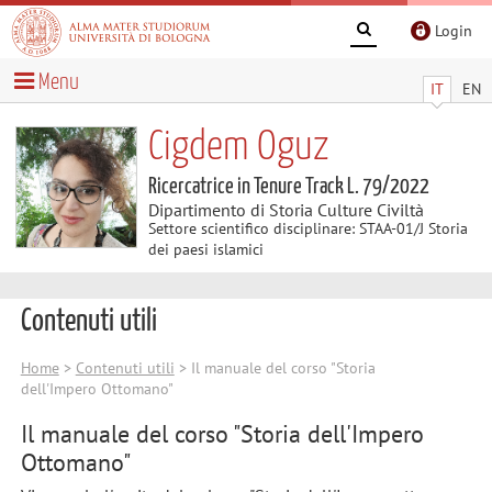
Login
Menu
IT
EN
Cigdem Oguz
Ricercatrice in Tenure Track L. 79/2022
Dipartimento di Storia Culture Civiltà
Settore scientifico disciplinare: STAA-01/J Storia
dei paesi islamici
Contenuti utili
Home
>
Contenuti utili
> Il manuale del corso "Storia
dell'Impero Ottomano"
Il manuale del corso "Storia dell'Impero
Ottomano"