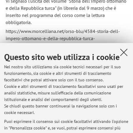
Vi segnalo l'uscita del volume "Storia dell'Impero ottomano
e della Repubblica turca" (in libreria dal 9 marzo) che è
inserito nel programma del corso come la lettura
obbligatoria.
https://www.morcelliana.net/orso-blu/4584-storia-dell-
impero-ottomano-e-della-repubblica-turca-
9788828404866.html
Questo sito web utilizza i cookie
Nel nostro sito utilizziamo sia cookie tecnici necessari per il suo
funzionamento, sia cookie e altri strumenti di tracciamento
facoltativi che potrai attivare solo con il tuo consenso.
Cookie e altri strumenti di tracciamento facoltativi sono usati per
Ultimi avvisi
analisi statistiche, misure sull'efficacia della comunicazione
Ciclo di seminari "At the Intersection of Multiple Memories.
istituzionale e analisi dei comportamenti degli utenti.
Collecting Manuscripts in Early Modern Europe and the Ottoman
Se chiudi questo banner continuerai la navigazione solo con i
Empire: The Marsili Case"
cookie necessari.
Pubblicato il: 29 ottobre 2025
Puoi esprimere il consenso sui cookie facoltativi attivando l'opzione
in "Personalizza cookie" e, se vuoi, potrai esprimere consensi più
Ciclo di seminari: At the Intersection of Multiple Memories.