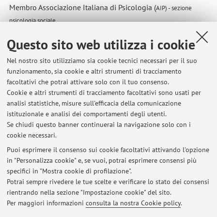
Membro Associazione Italiana di Psicologia (
AIP)
- sezione
psicologia sociale
Membro European Association of Service-Learning in
Questo sito web utilizza i cookie
Higher Education (EASLHE)
Membro European Community Psychology Association
Nel nostro sito utilizziamo sia cookie tecnici necessari per il suo
funzionamento, sia cookie e altri strumenti di tracciamento
(ECPA)
facoltativi che potrai attivare solo con il tuo consenso.
Membro American Psychological Association (APA)
Cookie e altri strumenti di tracciamento facoltativi sono usati per
Membro Associazione Universitaria Italiana per il Service-
analisi statistiche, misure sull'efficacia della comunicazione
Learning (UNiSL)
istituzionale e analisi dei comportamenti degli utenti.
Se chiudi questo banner continuerai la navigazione solo con i
Membro Centro Studi sul Genere e l’Educazione (CSGE)
cookie necessari.
Puoi esprimere il consenso sui cookie facoltativi attivando l'opzione
in "Personalizza cookie" e, se vuoi, potrai esprimere consensi più
Ultimi avvisi
specifici in "Mostra cookie di profilazione".
Potrai sempre rivedere le tue scelte e verificare lo stato dei consensi
Al momento non sono presenti avvisi.
rientrando nella sezione "Impostazione cookie" del sito.
Per maggiori informazioni
consulta la nostra Cookie policy
.