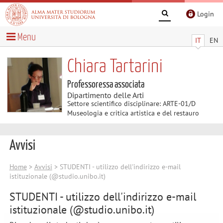
Login
Menu
IT
EN
Chiara Tartarini
Professoressa associata
Dipartimento delle Arti
Settore scientifico disciplinare: ARTE-01/D
Museologia e critica artistica e del restauro
Avvisi
Home
>
Avvisi
> STUDENTI - utilizzo dell'indirizzo e-mail
istituzionale (@studio.unibo.it)
STUDENTI - utilizzo dell'indirizzo e-mail
istituzionale (@studio.unibo.it)