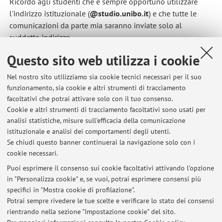
Ricordo agli studenti che è sempre opportuno utilizzare
l'indirizzo istituzionale (
@studio.unibo.it
) e che tutte le
comunicazioni da parte mia saranno inviate solo al
suddetto indirizzo.
Pubblicato il: 17 marzo 2020
Questo sito web utilizza i cookie
Nel nostro sito utilizziamo sia cookie tecnici necessari per il suo
funzionamento, sia cookie e altri strumenti di tracciamento
facoltativi che potrai attivare solo con il tuo consenso.
Ultimi avvisi
Cookie e altri strumenti di tracciamento facoltativi sono usati per
analisi statistiche, misure sull'efficacia della comunicazione
TESI DI LAUREA - modalità di invio del materiale
istituzionale e analisi dei comportamenti degli utenti.
Pubblicato il: 16 maggio 2020
Se chiudi questo banner continuerai la navigazione solo con i
cookie necessari.
STUDENTI - utilizzo dell'indirizzo e-mail istituzionale
(@studio.unibo.it)
Puoi esprimere il consenso sui cookie facoltativi attivando l'opzione
Pubblicato il: 17 marzo 2020
in "Personalizza cookie" e, se vuoi, potrai esprimere consensi più
specifici in "Mostra cookie di profilazione".
ARTI VISIVE - CORRELATORE
Potrai sempre rivedere le tue scelte e verificare lo stato dei consensi
Pubblicato il: 17 gennaio 2019
rientrando nella sezione "Impostazione cookie" del sito.