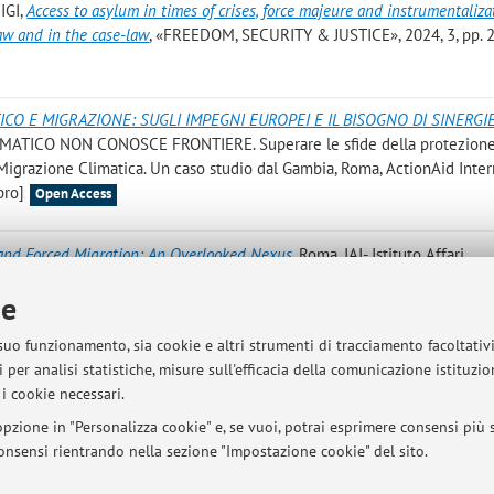
IGI
,
Access to asylum in times of crises, force majeure and instrumentaliza
law and in the case-law
, «FREEDOM, SECURITY & JUSTICE», 2024, 3, pp. 2
CO E MIGRAZIONE: SUGLI IMPEGNI EUROPEI E IL BISOGNO DI SINERGI
IMATICO NON CONOSCE FRONTIERE. Superare le sfide della protezion
a Migrazione Climatica. Un caso studio dal Gambia, Roma, ActionAid Inter
bro]
Open Access
and Forced Migration: An Overlooked Nexus
, Roma, IAI- Istituto Affari
 tecnico]
Open Access
ie
onmental migrants as victims of ‘ecological disorganisation’? Reflections f
 suo funzionamento, sia cookie e altri strumenti di tracciamento facoltativ
OURNAL OF CLIMATE LAW AND JUSTICE», 2024, 1, pp. 109 - 132 [articol
 per analisi statistiche, misure sull'efficacia della comunicazione istituzi
i cookie necessari.
pzione in "Personalizza cookie" e, se vuoi, potrai esprimere consensi più sp
 consensi rientrando nella sezione "Impostazione cookie" del sito.