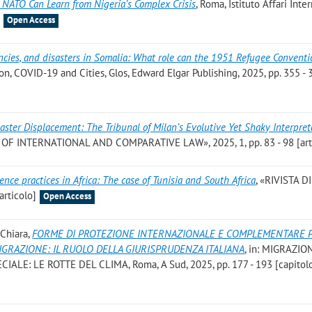
NATO Can Learn from Nigeria’s Complex Crisis
, Roma, Istituto Affari Inte
]
Open Access
encies, and disasters in Somalia: What role can the 1951 Refugee Conventi
n, COVID-19 and Cities, Glos, Edward Elgar Publishing, 2025, pp. 355 - 
ster Displacement: The Tribunal of Milan’s Evolutive Yet Shaky Interpret
 OF INTERNATIONAL AND COMPARATIVE LAW», 2025, 1, pp. 83 - 98 [art
nce practices in Africa: The case of Tunisia and South Africa
, «RIVISTA D
articolo]
Open Access
 Chiara
,
FORME DI PROTEZIONE INTERNAZIONALE E COMPLEMENTARE 
IGRAZIONE: IL RUOLO DELLA GIURISPRUDENZA ITALIANA
, in: MIGRAZIO
ALE: LE ROTTE DEL CLIMA, Roma, A Sud, 2025, pp. 177 - 193 [capitolo 