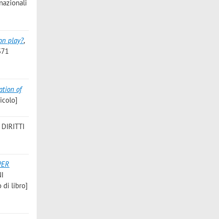
rnazionali
on play?
,
371
ation of
icolo]
I DIRITTI
PER
NI
di libro]