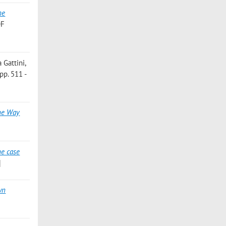
he
OF
a Gattini,
pp. 511 -
the Way
he case
]
wn