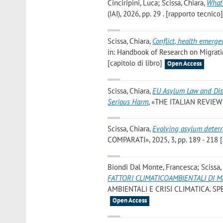
Cinciripini, Luca; Scissa, Chiara
,
What 
(IAI), 2026, pp. 29 . [rapporto tecnico
Scissa, Chiara
,
Conflict, health emerg
in: Handbook of Research on Migratio
[capitolo di libro]
Open Access
Scissa, Chiara
,
EU Asylum Law and Disa
Serious Harm
, «THE ITALIAN REVIEW
Scissa, Chiara
,
Evolving asylum deterre
COMPARATI», 2025, 3, pp. 189 - 218 [
Biondi Dal Monte, Francesca; Scissa,
FATTORI CLIMATICOAMBIENTALI DI M
AMBIENTALI E CRISI CLIMATICA. SPECI
Open Access