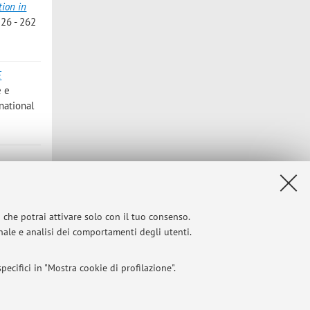
tion in
26 - 262
E
e e
national
rom the
i che potrai attivare solo con il tuo consenso.
o]
onale e analisi dei comportamenti degli utenti.
ecifici in "Mostra cookie di profilazione".