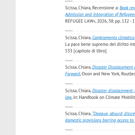
Scissa, Chiara
, Recensione a:
Book rev
Admission and Integration of Refugees
REFUGEE LAW», 2026, 38, pp. 132 - 
Scissa, Chiara
,
Cambiamento climatico 
La pace bene supremo del diritto inte
533 [capitolo di libro]
Scissa, Chiara
,
Disaster Displacement 
Forward
, Oxon and New York, Routledg
Scissa, Chiara
,
Disaster displacement, 
law
, in: Handbook on Climate Mobility
Scissa, Chiara
,
“Opaque, absurd, discre
domestic provisions barring access to