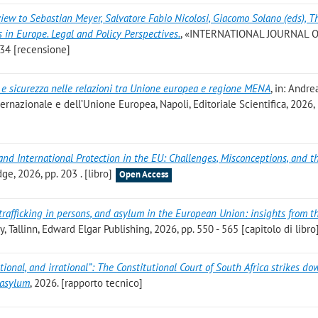
iew to Sebastian Meyer, Salvatore Fabio Nicolosi, Giacomo Solano (eds), T
 in Europe. Legal and Policy Perspectives.
, «INTERNATIONAL JOURNAL 
134 [recensione]
e sicurezza nelle relazioni tra Unione europea e regione MENA
, in: Andre
rnazionale e dell’Unione Europea, Napoli, Editoriale Scientifica, 2026, 
and International Protection in the EU: Challenges, Misconceptions, and 
e, 2026, pp. 203 . [libro]
Open Access
trafficking in persons, and asylum in the European Union: insights from t
, Tallinn, Edward Elgar Publishing, 2026, pp. 550 - 565 [capitolo di libro
tional, and irrational”: The Constitutional Court of South Africa strikes do
 asylum
, 2026. [rapporto tecnico]