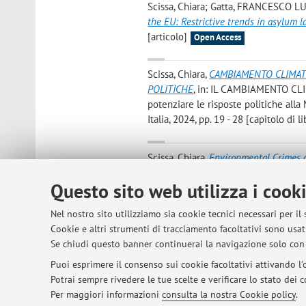
Scissa, Chiara; Gatta, FRANCESCO LU
the EU: Restrictive trends in asylum 
[articolo]
Open Access
Scissa, Chiara
,
CAMBIAMENTO CLIMATI
POLITICHE
, in: IL CAMBIAMENTO CL
potenziare le risposte politiche all
Italia, 2024, pp. 19 - 28 [capitolo di li
Scissa, Chiara
,
Environmental Crimes 
Internazionali, 2024, pp. 7 . [rapporto
Questo sito web utilizza i cook
Stefano, Porfido; Scissa, Chiara
,
Envir
Nel nostro sito utilizziamo sia cookie tecnici necessari per il
OmoTurkana case study
, «AFRICAN J
Cookie e altri strumenti di tracciamento facoltativi sono usati
Open Access
Se chiudi questo banner continuerai la navigazione solo con 
Puoi esprimere il consenso sui cookie facoltativi attivando l'o
Potrai sempre rivedere le tue scelte e verificare lo stato dei
1
2
3
4
5
Per maggiori informazioni
consulta la nostra Cookie policy
.