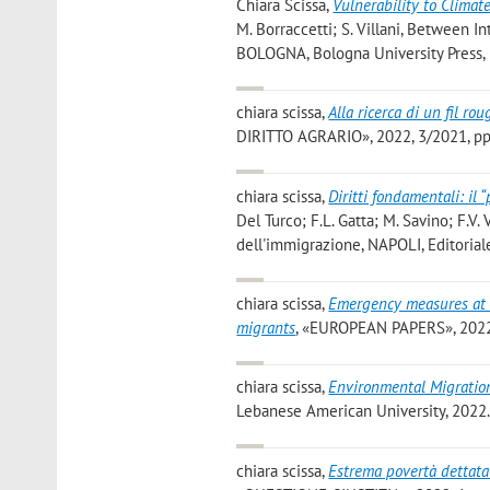
Chiara Scissa
,
Vulnerability to Climat
M. Borraccetti; S. Villani, Between I
BOLOGNA, Bologna University Press, 20
chiara scissa
,
Alla ricerca di un fil ro
DIRITTO AGRARIO», 2022, 3/2021, pp. 
chiara scissa
,
Diritti fondamentali: il 
Del Turco; F.L. Gatta; M. Savino; F.V. 
dell'immigrazione, NAPOLI, Editoriale 
chiara scissa
,
Emergency measures at t
migrants
, «EUROPEAN PAPERS», 2022, 1
chiara scissa
,
Environmental Migration
Lebanese American University, 2022.
chiara scissa
,
Estrema povertà dettata 