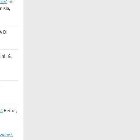
ica?
, in:
nisia,
A DI
lini; G.
r
d?
, Beirut,
ezione?
,