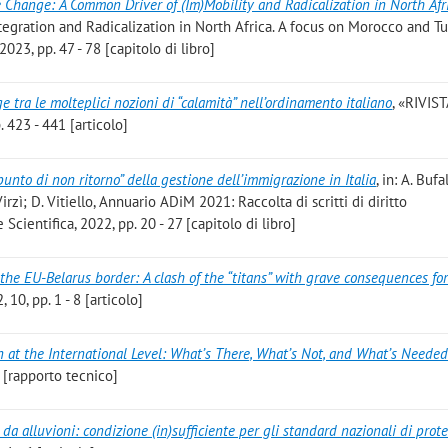
e Change: A Common Driver of (Im)Mobility and Radicalization in North Afr
ntegration and Radicalization in North Africa. A focus on Morocco and Tu
23, pp. 47 - 78 [capitolo di libro]
uge tra le molteplici nozioni di “calamità” nell’ordinamento italiano
, «RIVIST
423 - 441 [articolo]
“punto di non ritorno” della gestione dell’immigrazione in Italia
, in: A. Bufa
Virzì; D. Vitiello, Annuario ADiM 2021: Raccolta di scritti di diritto
Scientifica, 2022, pp. 20 - 27 [capitolo di libro]
he EU-Belarus border: A clash of the “titans” with grave consequences fo
0, pp. 1 - 8 [articolo]
 at the International Level: What’s There, What’s Not, and What’s Neede
 [rapporto tecnico]
da alluvioni: condizione (in)sufficiente per gli standard nazionali di prot