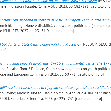
i ambientali nel diritto italiano: un’evoluzione storico-normativa
, in: Salv
le e migrazioni forzate, Roma, A SUD, 2023, pp. 182 - 191 [capitolo di li
ersone con disabilità in contesti di crisi? La prospettiva del diritto della 
 Formichi, Immigrazione e disabilità: conoscenze, politiche e (buone) prat
 ISMU ETS, 2023, pp. 23 - 31 [capitolo di libro]
f Solidarity or State-Centric Cherry-Picking Process?
, «FREEDOM, SECUR
colo]
ecting young people’s involvement in EU environmental justice: The 199
istina Bacalso; Tomaž Deželan, Youth Knowledge book on youth political
urope and European Commission, 2023, pp. 50 - 71 [capitolo di libro]
ell’invasione russa: status di rifugiato sur place o protezione sussidiaria?
ario Savino; Michela Tuozzo; Daniela Vitiello, Annuario ADIM 2022 Racco
APOLI, Editoriale Scientifica, 2023, pp. 225 - 231 [capitolo di libro]