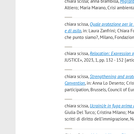
chiara scissa; anna brambilla
,
Migrant
Altiero; Maria Marano, Crisi ambienta
chiara scissa
,
Quale protezione per le p
e di asilo
, in: Laura Zanfrini; Chiara
che punto siamo?, Milano, Fondazione
chiara scissa
,
Relocation: Expression o
JUSTICE», 2023, 1, pp. 132 - 152 [arti
chiara scissa
,
Strengthening and prot
Convention
, in: Anna Lo Deserto; Cr
participation, Brussels, Council of E
chiara scissa
,
Ucraini/e in fuga prima d
Giulia Del Turco; Cristina Milano; M
scritti di diritto dell’immigrazione, N