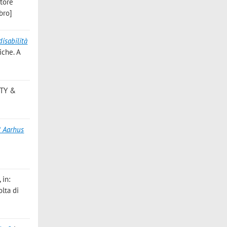
atore
bro]
disabilità
iche. A
ITY &
8 Aarhus
, in:
lta di