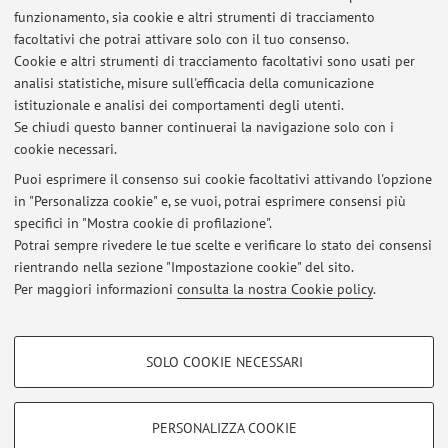
Ultimi avvisi
funzionamento, sia cookie e altri strumenti di tracciamento
facoltativi che potrai attivare solo con il tuo consenso.
Risultati esame Comunicazione Sociale e Umanitaria, appello del
Cookie e altri strumenti di tracciamento facoltativi sono usati per
05/02/2026
analisi statistiche, misure sull'efficacia della comunicazione
Pubblicato il: 11 febbraio 2026
istituzionale e analisi dei comportamenti degli utenti.
Se chiudi questo banner continuerai la navigazione solo con i
Exam results - Power Relations and Victimization Processes
cookie necessari.
(05.02.2026)
Pubblicato il: 10 febbraio 2026
Puoi esprimere il consenso sui cookie facoltativi attivando l'opzione
in "Personalizza cookie" e, se vuoi, potrai esprimere consensi più
specifici in "Mostra cookie di profilazione".
Risultati esame Comunicazione Sociale e Umanitaria, appello del
22/01/2026
Potrai sempre rivedere le tue scelte e verificare lo stato dei consensi
Pubblicato il: 28 gennaio 2026
rientrando nella sezione "Impostazione cookie" del sito.
Per maggiori informazioni
consulta la nostra Cookie policy
.
Tutti gli avvisi
COOKIE DI PROFILAZIONE - FACOLTATIVI
SOLO COOKIE NECESSARI
Si tratta di cookie utilizzati per analizzare le caratteristiche della navigazione
Area riservata
degli utenti, creare profili in base al loro comportamento sul sito, per analisi
Accedi tramite
login
per gestire tutti i contenuti del sito.
di marketing.
PERSONALIZZA COOKIE
Mostra cookie di profilazione