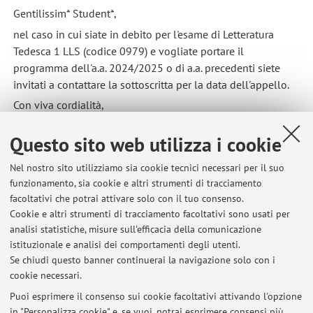
Gentilissim* Student*,
nel caso in cui siate in debito per l'esame di Letteratura
Tedesca 1 LLS (codice 0979) e vogliate portare il
programma dell'a.a. 2024/2025 o di a.a. precedenti siete
invitati a contattare la sottoscritta per la data dell'appello.
Con viva cordialità,
CC
Questo sito web utilizza i cookie
Pubblicato il: 28 maggio 2026
Nel nostro sito utilizziamo sia cookie tecnici necessari per il suo
funzionamento, sia cookie e altri strumenti di tracciamento
facoltativi che potrai attivare solo con il tuo consenso.
Cookie e altri strumenti di tracciamento facoltativi sono usati per
Ultimi avvisi
analisi statistiche, misure sull'efficacia della comunicazione
Inizio corsi e cambio docente
istituzionale e analisi dei comportamenti degli utenti.
Se chiudi questo banner continuerai la navigazione solo con i
Pubblicato il: 10 luglio 2026
cookie necessari.
Studenti e studentesse in debito Letteratura Tedesca 1 LLS
Puoi esprimere il consenso sui cookie facoltativi attivando l'opzione
Pubblicato il: 28 maggio 2026
in "Personalizza cookie" e, se vuoi, potrai esprimere consensi più