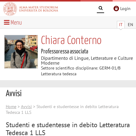
Login
Menu
IT
EN
Chiara Conterno
Professoressa associata
Dipartimento di Lingue, Letterature e Culture
Moderne
Settore scientifico disciplinare: GERM-01/B
Letteratura tedesca
Avvisi
Home
>
Avvisi
> Studenti e studentesse in debito Letteratura
Tedesca 1 LLS
Studenti e studentesse in debito Letteratura
Tedesca 1 LLS