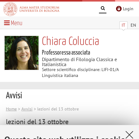
Login
Menu
IT
EN
Chiara Coluccia
Professoressa associata
Dipartimento di Filologia Classica e
Italianistica
Settore scientifico disciplinare: LIFI-01/A
Linguistica italiana
Avvisi
Home
>
Avvisi
> lezioni del 13 ottobre
lezioni del 13 ottobre
Le lezioni sono annullate per motivi di salute.