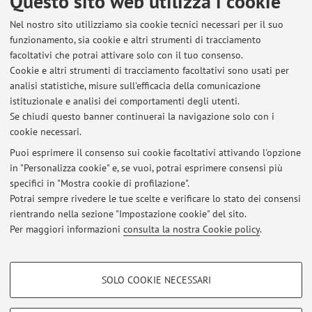
Questo sito web utilizza i cookie
Pubblicato il: 12 ottobre 2025
Nel nostro sito utilizziamo sia cookie tecnici necessari per il suo
funzionamento, sia cookie e altri strumenti di tracciamento
facoltativi che potrai attivare solo con il tuo consenso.
Cookie e altri strumenti di tracciamento facoltativi sono usati per
Ultimi avvisi
analisi statistiche, misure sull'efficacia della comunicazione
Lezioni del 12 dicembre
istituzionale e analisi dei comportamenti degli utenti.
Se chiudi questo banner continuerai la navigazione solo con i
Pubblicato il: 05 dicembre 2025
cookie necessari.
LEZIONI del 28 novembre
Puoi esprimere il consenso sui cookie facoltativi attivando l'opzione
Pubblicato il: 21 novembre 2025
in "Personalizza cookie" e, se vuoi, potrai esprimere consensi più
specifici in "Mostra cookie di profilazione".
24 novembre Linguistica italiana e Lessicografia
Potrai sempre rivedere le tue scelte e verificare lo stato dei consensi
Pubblicato il: 19 novembre 2025
rientrando nella sezione "Impostazione cookie" del sito.
Per maggiori informazioni
consulta la nostra Cookie policy
.
Tutti gli avvisi
COOKIE DI PROFILAZIONE - FACOLTATIVI
SOLO COOKIE NECESSARI
Area riservata
Si tratta di cookie utilizzati per analizzare le caratteristiche della navigazione
degli utenti, creare profili in base al loro comportamento sul sito, per analisi
Accedi tramite
login
per gestire tutti i contenuti del sito.