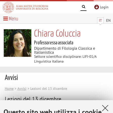
Login
Menu
IT
EN
Chiara Coluccia
Professoressa associata
Dipartimento di Filologia Classica e
Italianistica
Settore scientifico disciplinare: LIFI-01/A
Linguistica italiana
Avvisi
Home
>
Avvisi
> Lezioni del 13 dicembre
Lezioni del 13 dicembre
Non faremo lezione a causa dello sciopero generale.
Questo sito web utilizza i cookie
Pubblicato il: 13 dicembre 2024