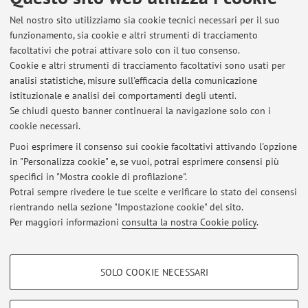
Nel nostro sito utilizziamo sia cookie tecnici necessari per il suo
funzionamento, sia cookie e altri strumenti di tracciamento
facoltativi che potrai attivare solo con il tuo consenso.
Cookie e altri strumenti di tracciamento facoltativi sono usati per
Ultimi avvisi
analisi statistiche, misure sull'efficacia della comunicazione
Lezioni del 12 dicembre
istituzionale e analisi dei comportamenti degli utenti.
Se chiudi questo banner continuerai la navigazione solo con i
Pubblicato il: 05 dicembre 2025
cookie necessari.
LEZIONI del 28 novembre
Puoi esprimere il consenso sui cookie facoltativi attivando l'opzione
Pubblicato il: 21 novembre 2025
in "Personalizza cookie" e, se vuoi, potrai esprimere consensi più
specifici in "Mostra cookie di profilazione".
24 novembre Linguistica italiana e Lessicografia
Potrai sempre rivedere le tue scelte e verificare lo stato dei consensi
Pubblicato il: 19 novembre 2025
rientrando nella sezione "Impostazione cookie" del sito.
Per maggiori informazioni
consulta la nostra Cookie policy
.
Tutti gli avvisi
COOKIE DI PROFILAZIONE - FACOLTATIVI
SOLO COOKIE NECESSARI
Si tratta di cookie utilizzati per analizzare le caratteristiche della navigazione
Area riservata
degli utenti, creare profili in base al loro comportamento sul sito, per analisi
Accedi tramite
login
per gestire tutti i contenuti del sito.