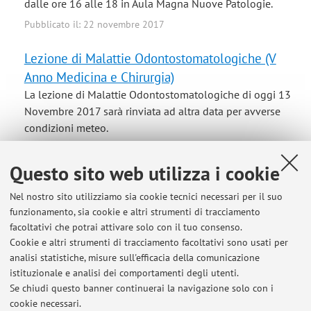
dalle ore 16 alle 18 in Aula Magna Nuove Patologie.
Pubblicato il: 22 novembre 2017
Lezione di Malattie Odontostomatologiche (V
Anno Medicina e Chirurgia)
La lezione di Malattie Odontostomatologiche di oggi 13
Novembre 2017 sarà rinviata ad altra data per avverse
condizioni meteo.
Pubblicato il: 13 novembre 2017
Questo sito web utilizza i cookie
Lezione di Malattie Odontostomatologiche (13-
Nel nostro sito utilizziamo sia cookie tecnici necessari per il suo
12-2016)
funzionamento, sia cookie e altri strumenti di tracciamento
La lezione di Malattie Odontostomatologiche (C.I. Clinica
facoltativi che potrai attivare solo con il tuo consenso.
Medico-Chirurgica degli Organi di Senso) (A-K) del 13
Cookie e altri strumenti di tracciamento facoltativi sono usati per
Dicembre 2016 si terrà nell'Aula Magna della Clinica
analisi statistiche, misure sull'efficacia della comunicazione
Odontoiatrica (Via San Vitale, 59) dalle 16 alle 18.
istituzionale e analisi dei comportamenti degli utenti.
Se chiudi questo banner continuerai la navigazione solo con i
Pubblicato il: 30 novembre 2016
cookie necessari.