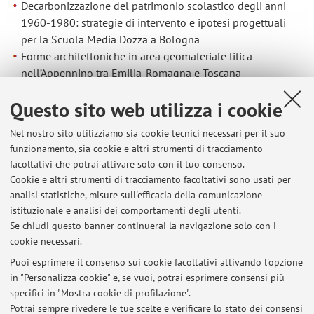
Decarbonizzazione del patrimonio scolastico degli anni
1960-1980: strategie di intervento e ipotesi progettuali
per la Scuola Media Dozza a Bologna
Forme architettoniche in area geomateriale litica
nell’Appennino tra Emilia-Romagna e Toscana
Rigenerazione del patrimonio residenziale del
Questo sito web utilizza i cookie
dopoguerra. Analisi comparativa LCA ed energetica di
edifici di nuova costruzione a telaio in cemento armato
Nel nostro sito utilizziamo sia cookie tecnici necessari per il suo
con tamponamenti in laterizio e in calcestruzzo aerato
funzionamento, sia cookie e altri strumenti di tracciamento
autoclavato
facoltativi che potrai attivare solo con il tuo consenso.
Riqualificazione energetica del patrimonio edilizio
Cookie e altri strumenti di tracciamento facoltativi sono usati per
residenziale del secondo Novecento nella provincia di
analisi statistiche, misure sull'efficacia della comunicazione
Bologna: analisi e valutazione degli interventi
istituzionale e analisi dei comportamenti degli utenti.
Superbonus 110% in edifici plurifamiliari massivi
Se chiudi questo banner continuerai la navigazione solo con i
cookie necessari.
Puoi esprimere il consenso sui cookie facoltativi attivando l'opzione
in "Personalizza cookie" e, se vuoi, potrai esprimere consensi più
Ultimi avvisi
specifici in "Mostra cookie di profilazione".
Potrai sempre rivedere le tue scelte e verificare lo stato dei consensi