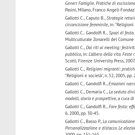
Generi Famiglie. Pratiche di escissio
Pasini, Milano, Franco Angeli-Fondaz
Gallotti C., Caputo B.,
Strategie retori
circoncisione femminile
, in: "Religion
Gallotti C.. Gandolfi R.,
Spazi di festa.
Multiculturale Zonarelli del Comune
Gallotti C.,
Dai riti ai meeting: festi
pubblico
, in:
L’albero della vita. Feste
Scotti
,
Firenze University Press, 2007
Gallotti C.,
Religioni migranti: pratich
"Religioni e società", n. 52, 2005, pp.
Gallotti C.. Gandolfi R.,
Emozioni narr
Gallotti C., Demaria C.,
La seduta divi
modelli, storia e prospettive
, a cura d
Gallotti C., Gandolfi R.,
Fare
festa: ef
6, 2000, pp. 30-45.
Gallotti C., Basso P.,
La comunicazione 
Personalizzazione e distacco. Le elezi
2000, pp. 151-165.