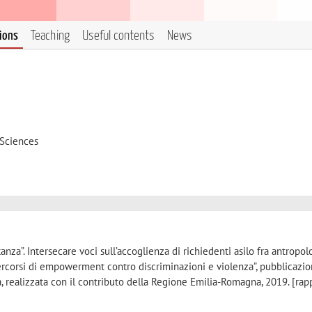
tions
Teaching
Useful contents
News
 Sciences
stanza”. Intersecare voci sull’accoglienza di richiedenti asilo fra antropol
percorsi di empowerment contro discriminazioni e violenza”, pubblicazio
, realizzata con il contributo della Regione Emilia-Romagna, 2019. [rap