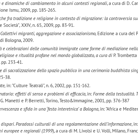
ne e dinamiche di cambiamento in alcuni contesti regionali
, a cura di D. Car
ione Ismu, 2009, pp. 185-265.
che fra tradizione e religione in contesto di migrazione: la controversia su
i e Società"
,
XXIV, n. 65, 2009, pp. 83-91.
 Collettivi migranti, aggregazione e associazionismo,
Edizione a cura del 
 di Bologna, 2009.
vità e celebrazioni delle comunità immigrate come forme di mediazione nell
 religiose e ritualità profane nel mondo globalizzato, a cura di
P. Trombetta 
, pp. 233-41.
e di sacralizzazione dello spazio pubblico in una cerimonia buddhista sin
 25-38.
ate,
in: "Culture Teatrali", n. 6, 2002, pp. 151-162.
natoria: effetti di senso e problemi di efficacia
, in:
Forme della testualità. T
i G. Manetti e P. Berretti, Torino, Testo&Immagine, 2001, pp. 376-387
fervescenza e sfida in una ‘festa interetnica’ a Bologna
, in: "Africa e Mediter
dispari. Paradossi culturali di una regolamentazione dell’informazione
, in
oni europee e regionali (1999
), a cura di M. Livolsi e U. Volli, Milano, Fran