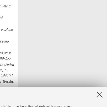
nuale di
si
e e azione
n sono
iv
i, in:
Il
 209-233.
ica storica
ca
, in:
, 1995.97.
n: "Terrain,
gia nella
C.
tools that may be activated only with your consent.