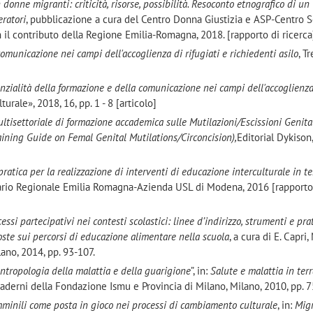
 donne migranti: criticità, risorse, possibilità. Resoconto etnografico di un
eratori
, pubblicazione a cura del Centro Donna Giustizia e ASP-Centro S
on il contributo della Regione Emilia-Romagna, 2018. [rapporto di ricerca
omunicazione nei campi dell'accoglienza di rifugiati e richiedenti asilo
, T
enzialità della formazione e della comunicazione nei campi dell'accoglienza
turale», 2018, 16, pp. 1 - 8 [articolo]
ltisettoriale di formazione accademica sulle Mutilazioni/Escissioni Genita
aining Guide on Femal Genital Mutilations/Circoncision),
Editorial Dykison
pratica per la realizzazione di interventi di educazione interculturale in t
tario Regionale Emilia Romagna
-
Azienda USL di Modena, 2016 [rapporto
ssi partecipativi nei contesti scolastici: linee d’indirizzo, strumenti e pra
oste sui percorsi di educazione alimentare nella scuola
, a cura di E. Capri,
lano, 2014, pp. 93-107.
i antropologia della malattia e della guarigione
”, in:
Salute e malattia in terr
Quaderni della Fondazione Ismu e Provincia di Milano, Milano, 2010, pp. 7
mminili come posta in gioco nei processi di cambiamento culturale
, in:
Mig