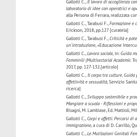
Gallotti C.,
Il lavoro di accoglienza con
laboratorio di idee con operatrici e op
alla Persona di Ferrara, realizzata c
Gallotti C., Tarabusi F.,
Formazione e c
Erickson, 2018, pp.127 [curatela]
Gallotti C., Tarabusi F.,
Criticità e pot
un'introduzione
, «Educazione Intercul
Gallotti C.,
Lavoro sociale,
in:
Guida mu
Femminili (Multisectorial Academic Tr
2017, pp. 127-132.[articolo]
Gallotti C.,
Il corpo tra culture. Guida 
affettività e sessualità,
Servizio Sani
ricerca]
Gallotti C.,
Sviluppo sostenibile e proce
Mangiare a scuola - Riflessioni e prop
Bisagni, M. Lambiase, Ed. Mattioli, Mi
Gallotti C.,
Corpi e affetti. Percorsi d
immigrazione,
a cura di D. Carrillo, 
Gallotti C.,
Le Mutilazioni Genitali Fe