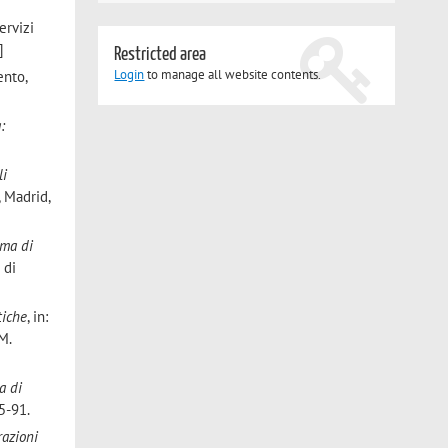
ervizi
]
Restricted area
Login
to manage all website contents.
rento,
:
li
, Madrid,
ema di
 di
tiche
, in:
 M.
a di
5-91.
razioni