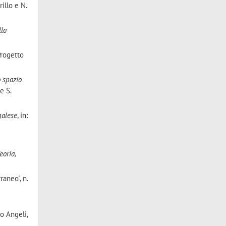
rillo e N.
lla
Progetto
o spazio
e S.
galese
, in:
eoria,
raneo", n.
:
co Angeli,