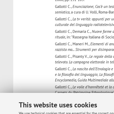
Gallotti C.,
Enunciazione
;
Cos’è un tes
semiotica
, a cura di U. Volli, Roma-B
Gallotti C.,
La tv verità: appunti per u
culturale del linguaggio radiotelevisi
Gallotti C., Demaria C.,
Nuove forme de
rituale
, in: "Rassegna Italiana di Socio
Gallotti C., Maneri M.,
Elementi di ana
razzista ma... Strumenti per disimpara
Gallotti C., Pisanty V.,
Le regole della 
televoto. La campagna elettorale in te
Gallotti C.,
La nascita dell’Etnologia e
e la filosofia del linguaggio
;
La filosof
Encyclomedia, Guida Multimediale alla
Gallotti C.,
Le voile d’honnêteté et la
Carnets du Patrimoine Ethnologique", 
Gallotti C.,
Per un approccio antropolog
This website uses cookies
tradizione orale
, a cura di P. Sassu, C
Gallotti C.,
“Il linguaggio nella filosof
We use technical cookies that are essential for the correct o