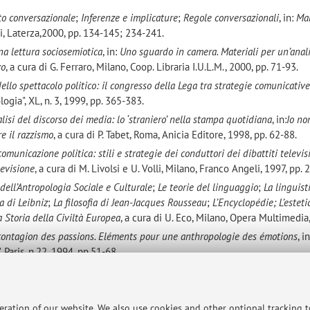
to conversazionale
;
Inferenze e implicature
;
Regole conversazionali
, in:
Ma
ari, Laterza,2000, pp. 134-145; 234-241.
na lettura sociosemiotica
, in:
Uno sguardo in camera. Materiali per un’anali
vo
, a cura di G. Ferraro, Milano, Coop. Libraria I.U.L.M., 2000, pp. 71-93.
llo spettacolo politico: il congresso della Lega tra strategie comunicativ
logia", XL, n. 3, 1999, pp. 365-383.
lisi del discorso dei media: lo ‘straniero’ nella stampa quotidiana
, in:
Io no
re il razzismo
, a cura di P. Tabet, Roma, Anicia Editore, 1998, pp. 62-88.
comunicazione politica: stili e strategie dei conduttori dei dibattiti televis
levisione
, a cura di M. Livolsi e U. Volli, Milano, Franco Angeli, 1997, pp.
 dell’Antropologia Sociale e Culturale
;
Le teorie del linguaggio
;
La linguist
ia di Leibniz
;
La filosofia di Jean-Jacques Rousseau
;
L’Encyclopédie;
L’esteti
 Storia della Civiltà Europea
, a cura di U. Eco, Milano, Opera Multimedia
 contagion des passions.
Eléments pour une anthropologie des émotions
, i
Paris, n.22, 1994, pp.51-68.
ico alle emozioni nella musica di tradizione orale
, in:
Liturgia e Paralitur
agliari, Ed. Universitas, 1992, pp. 245-251.
ia tra Seicento e Settecento”,
in:
I filosofi e il linguaggio
, a cura di U. Volli, 
peration of our website. We also use cookies and other optional tracking 