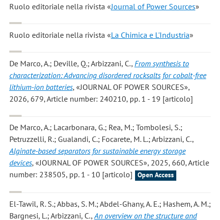
Ruolo editoriale nella rivista «
Journal of Power Sources
»
Ruolo editoriale nella rivista «
La Chimica e L'Industria
»
De Marco, A.; Deville, Q.; Arbizzani, C.
,
From synthesis to
characterization: Advancing disordered rocksalts for cobalt-free
lithium-ion batteries
, «JOURNAL OF POWER SOURCES»,
2026, 679, Article number: 240210, pp. 1 - 19 [articolo]
De Marco, A.; Lacarbonara, G.; Rea, M.; Tombolesi, S.;
Petruzzelli, R.; Gualandi, C.; Focarete, M. L.; Arbizzani, C.
,
Alginate-based separators for sustainable energy storage
devices
, «JOURNAL OF POWER SOURCES», 2025, 660, Article
number: 238505, pp. 1 - 10 [articolo]
Open Access
El-Tawil, R. S.; Abbas, S. M.; Abdel-Ghany, A. E.; Hashem, A. M.;
Bargnesi, L.; Arbizzani, C.
,
An overview on the structure and