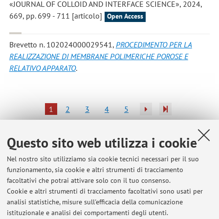
«JOURNAL OF COLLOID AND INTERFACE SCIENCE», 2024,
669, pp. 699 - 711 [articolo]
Open Access
Brevetto n. 102024000029541,
PROCEDIMENTO PER LA
REALIZZAZIONE DI MEMBRANE POLIMERICHE POROSE E
RELATIVO APPARATO
.
1
2
3
4
5
Pubblicazioni antecedenti il 2004
Questo sito web utilizza i cookie
Nel nostro sito utilizziamo sia cookie tecnici necessari per il suo
funzionamento, sia cookie e altri strumenti di tracciamento
facoltativi che potrai attivare solo con il tuo consenso.
Ultimi avvisi
Cookie e altri strumenti di tracciamento facoltativi sono usati per
analisi statistiche, misure sull'efficacia della comunicazione
Lezione di Elettrochimica di domani 19/9/24 online
istituzionale e analisi dei comportamenti degli utenti.
Pubblicato il: 18 settembre 2024