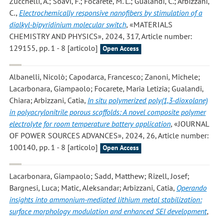
Zucchelli, A.; Soavi, F.; Focarete, M. L.; Gualandi, C.; Arbizzani,
C.
,
Electrochemically responsive nanofibers by stimulation of a
dialkyl-bipyridinium molecular switch
, «MATERIALS
CHEMISTRY AND PHYSICS», 2024, 317, Article number:
129155, pp. 1 - 8 [articolo]
Open Access
Albanelli, Nicolò; Capodarca, Francesco; Zanoni, Michele;
Lacarbonara, Giampaolo; Focarete, Maria Letizia; Gualandi,
Chiara; Arbizzani, Catia
,
In situ polymerized poly(1,3-dioxolane)
in polyacrylonitrile porous scaffolds: A novel composite polymer
electrolyte for room temperature battery application
, «JOURNAL
OF POWER SOURCES ADVANCES», 2024, 26, Article number:
100140, pp. 1 - 8 [articolo]
Open Access
Lacarbonara, Giampaolo; Sadd, Matthew; Rizell, Josef;
Bargnesi, Luca; Matic, Aleksandar; Arbizzani, Catia
,
Operando
insights into ammonium-mediated lithium metal stabilization:
surface morphology modulation and enhanced SEI development
,