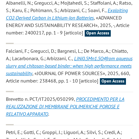
Albanelli, N.; Gregucci, A.; Mojtahedi, S.; Staffolani, A.; Ratso,
S.; Karu, E.; Pohlmann, S.; Arbizzani, C.; Soavi, F.
,
Exploiting
CO2-Derived Carbon in Lithium-Ion Batteries
, «ADVANCED
ENERGY AND SUSTAINABILITY RESEARCH», 2025, -, Article
number: 2400217, pp. 1 - 9 [articolo]
Open Access
Falciani, F.; Gregucci, D.; Bargnesi, L.; De Marco, A.; Chiatto,
A.; Lacarbonara, G.; Arbizzani, C.
,
LiNi0.5Mn1.5O4from aqueous
slurry and chitosan-based binder: when high performance meets
sustainability
, «JOURNAL OF POWER SOURCES», 2025, 660,
Article number: 238468, pp. 1 - 10 [articolo]
Open Access
Brevetto n. PCT/IT2025/050299,
PROCEDIMENTO PER LA
REALIZZAZIONE DI MEMBRANE POLIMERICHE POROSE E
RELATIVO APPARATO
.
Petri, E.; Gotti, C.; Groppi, J.; Liguori, A.; Silvi, S.; Credi, A.;