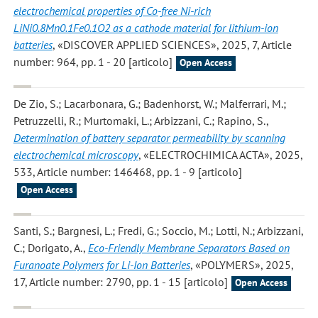
electrochemical properties of Co-free Ni-rich
LiNi0.8Mn0.1Fe0.1O2 as a cathode material for lithium-ion
batteries
, «DISCOVER APPLIED SCIENCES», 2025, 7, Article
number: 964, pp. 1 - 20 [articolo]
Open Access
De Zio, S.; Lacarbonara, G.; Badenhorst, W.; Malferrari, M.;
Petruzzelli, R.; Murtomaki, L.; Arbizzani, C.; Rapino, S.
,
Determination of battery separator permeability by scanning
electrochemical microscopy
, «ELECTROCHIMICA ACTA», 2025,
533, Article number: 146468, pp. 1 - 9 [articolo]
Open Access
Santi, S.; Bargnesi, L.; Fredi, G.; Soccio, M.; Lotti, N.; Arbizzani,
C.; Dorigato, A.
,
Eco-Friendly Membrane Separators Based on
Furanoate Polymers for Li-Ion Batteries
, «POLYMERS», 2025,
17, Article number: 2790, pp. 1 - 15 [articolo]
Open Access