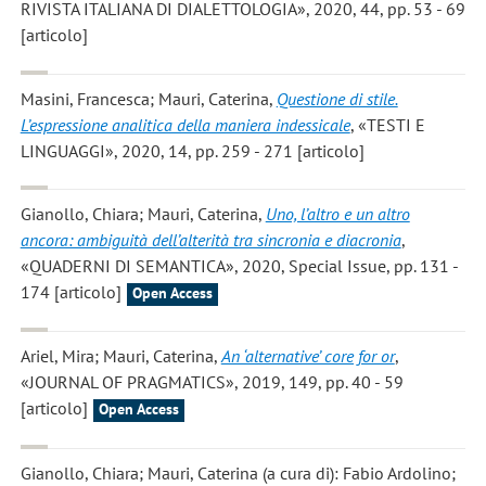
RIVISTA ITALIANA DI DIALETTOLOGIA», 2020, 44, pp. 53 - 69
[articolo]
Masini, Francesca; Mauri, Caterina
,
Questione di stile.
L’espressione analitica della maniera indessicale
, «TESTI E
LINGUAGGI», 2020, 14, pp. 259 - 271 [articolo]
Gianollo, Chiara; Mauri, Caterina
,
Uno, l’altro e un altro
ancora: ambiguità dell’alterità tra sincronia e diacronia
,
«QUADERNI DI SEMANTICA», 2020, Special Issue, pp. 131 -
174 [articolo]
Open Access
Ariel, Mira; Mauri, Caterina
,
An ‘alternative’ core for or
,
«JOURNAL OF PRAGMATICS», 2019, 149, pp. 40 - 59
[articolo]
Open Access
Gianollo, Chiara; Mauri, Caterina
(a cura di): Fabio Ardolino;