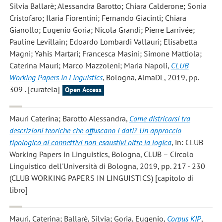
Silvia Ballarè; Alessandra Barotto; Chiara Calderone; Sonia
Cristofaro; Ilaria Fiorentini; Fernando Giacinti; Chiara
Gianollo; Eugenio Goria; Nicola Grandi; Pierre Larrivée;
Pauline Levillain; Edoardo Lombardi Vallauri; Elisabetta
Magni; Yahis Martari; Francesca Masini; Simone Mattiola;
Caterina Mauri; Marco Mazzoleni; Maria Napoli,
CLUB
Working Papers in Linguistics
, Bologna, AlmaDL, 2019, pp.
309 . [curatela]
Open Access
Mauri Caterina; Barotto Alessandra
,
Come districarsi tra
descrizioni teoriche che offuscano i dati? Un approccio
tipologico ai connettivi non-esaustivi oltre la logica
, in: CLUB
Working Papers in Linguistics, Bologna, CLUB – Circolo
Linguistico dell'Università di Bologna, 2019, pp. 217 - 230
(CLUB WORKING PAPERS IN LINGUISTICS) [capitolo di
libro]
Mauri, Caterina; Ballarè, Silvia; Goria, Eugenio
,
Corpus KIP
,