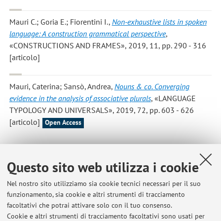
Mauri C.; Goria E.; Fiorentini I.
,
Non-exhaustive lists in spoken
language: A construction grammatical perspective
,
«CONSTRUCTIONS AND FRAMES», 2019, 11, pp. 290 - 316
[articolo]
Mauri, Caterina; Sansò, Andrea
,
Nouns & co. Converging
evidence in the analysis of associative plurals
, «LANGUAGE
TYPOLOGY AND UNIVERSALS», 2019, 72, pp. 603 - 626
[articolo]
Open Access
Questo sito web utilizza i cookie
2
3
4
5
6
Nel nostro sito utilizziamo sia cookie tecnici necessari per il suo
funzionamento, sia cookie e altri strumenti di tracciamento
facoltativi che potrai attivare solo con il tuo consenso.
Cookie e altri strumenti di tracciamento facoltativi sono usati per
Ultimi avvisi