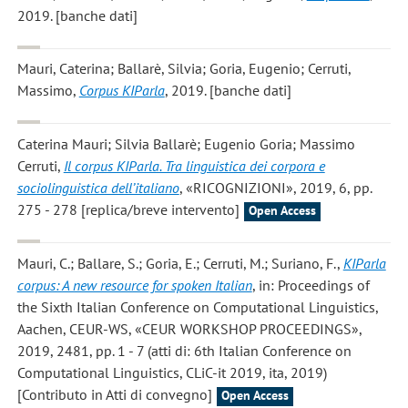
2019. [banche dati]
Mauri, Caterina; Ballarè, Silvia; Goria, Eugenio; Cerruti,
Massimo
,
Corpus KIParla
, 2019. [banche dati]
Caterina Mauri; Silvia Ballarè; Eugenio Goria; Massimo
Cerruti
,
Il corpus KIParla. Tra linguistica dei corpora e
sociolinguistica dell’italiano
, «RICOGNIZIONI», 2019, 6, pp.
275 - 278 [replica/breve intervento]
Open Access
Mauri, C.; Ballare, S.; Goria, E.; Cerruti, M.; Suriano, F.
,
KIParla
corpus: A new resource for spoken Italian
, in: Proceedings of
the Sixth Italian Conference on Computational Linguistics,
Aachen, CEUR-WS, «CEUR WORKSHOP PROCEEDINGS»,
2019, 2481, pp. 1 - 7 (atti di: 6th Italian Conference on
Computational Linguistics, CLiC-it 2019, ita, 2019)
[Contributo in Atti di convegno]
Open Access