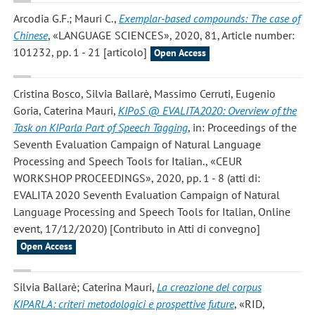
Arcodia G.F.; Mauri C.
,
Exemplar-based compounds: The case of
Chinese
, «LANGUAGE SCIENCES», 2020, 81, Article number:
101232, pp. 1 - 21 [articolo]
Open Access
Cristina Bosco, Silvia Ballarè, Massimo Cerruti, Eugenio
Goria, Caterina Mauri
,
KIPoS @ EVALITA2020: Overview of the
Task on KIParla Part of Speech Tagging
, in: Proceedings of the
Seventh Evaluation Campaign of Natural Language
Processing and Speech Tools for Italian., «CEUR
WORKSHOP PROCEEDINGS», 2020, pp. 1 - 8 (atti di:
EVALITA 2020 Seventh Evaluation Campaign of Natural
Language Processing and Speech Tools for Italian, Online
event, 17/12/2020) [Contributo in Atti di convegno]
Open Access
Silvia Ballarè; Caterina Mauri
,
La creazione del corpus
KIPARLA: criteri metodologici e prospettive future
, «RID,