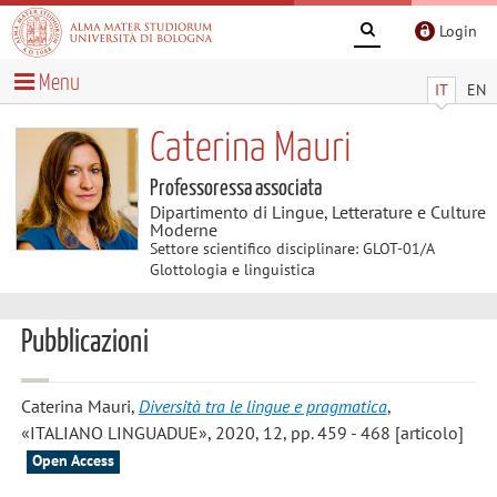
Login
Menu
IT
EN
Caterina Mauri
Professoressa associata
Dipartimento di Lingue, Letterature e Culture
Moderne
Settore scientifico disciplinare: GLOT-01/A
Glottologia e linguistica
Pubblicazioni
Caterina Mauri
,
Diversità tra le lingue e pragmatica
,
«ITALIANO LINGUADUE», 2020, 12, pp. 459 - 468 [articolo]
Open Access