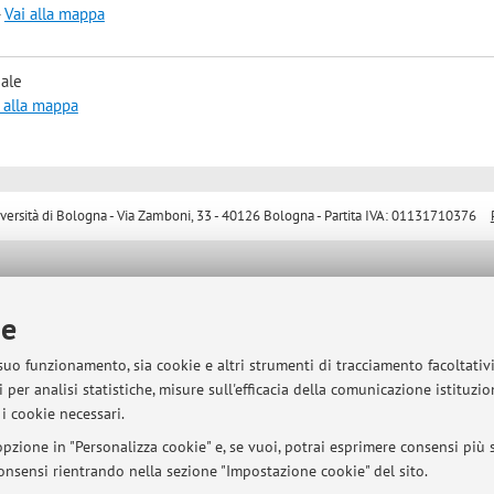
-
Vai alla mappa
iale
 alla mappa
sità di Bologna - Via Zamboni, 33 - 40126 Bologna - Partita IVA: 01131710376
ie
 suo funzionamento, sia cookie e altri strumenti di tracciamento facoltativ
 per analisi statistiche, misure sull'efficacia della comunicazione istituzi
i cookie necessari.
pzione in "Personalizza cookie" e, se vuoi, potrai esprimere consensi più sp
 consensi rientrando nella sezione "Impostazione cookie" del sito.