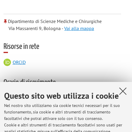
Dipartimento di Scienze Mediche e Chirurgiche
Via Massarenti 9, Bologna -
Vai alla mappa
Risorse in rete
ORCID
Orario di ricevimento
Questo sito web utilizza i cookie
Il docente è a disposizione degli studenti previo
appuntamento tramite email.
Nel nostro sito utilizziamo sia cookie tecnici necessari per il suo
funzionamento, sia cookie e altri strumenti di tracciamento
Orario di ricevimento: i martedi dalle h 11.00-12.00 presso il
facoltativi che potrai attivare solo con il tuo consenso.
Policlinico S. Orsola Malpighi PAd 23 3° piano ala E stanza N.
Cookie e altri strumenti di tracciamento facoltativi sono usati per
2.
analisi statistiche, misure sull'efficacia della comunicazione