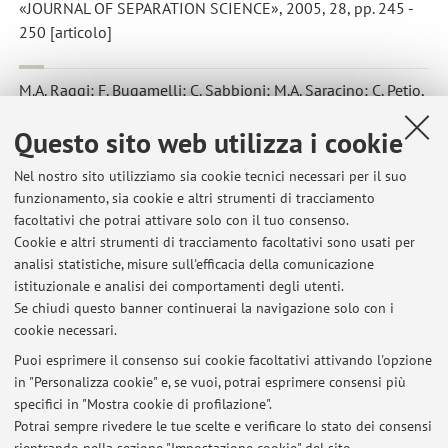
«JOURNAL OF SEPARATION SCIENCE», 2005, 28, pp. 245 -
250 [articolo]
M.A. Raggi; F. Bugamelli; C. Sabbioni; M.A. Saracino; C. Petio
,
Overdose da Risperidone: determinazione del farmaco e del suo
Questo sito web utilizza i cookie
principale metabolita in plasma umano
, in: Atti del XVII
Convegno Nazionale della Divisione di Chimica
Nel nostro sito utilizziamo sia cookie tecnici necessari per il suo
Farmaceutica della Società Chimica Italiana, PISA, s.n, 2004,
funzionamento, sia cookie e altri strumenti di tracciamento
pp. 38 - 38 (atti di: XVII Convegno Nazionale della Divisione
facoltativi che potrai attivare solo con il tuo consenso.
di Chimica Farmaceutica della Società Chimica Italiana,
Cookie e altri strumenti di tracciamento facoltativi sono usati per
Pisa, 6-10 settembre 2004) [Contributo in Atti di convegno]
analisi statistiche, misure sull'efficacia della comunicazione
istituzionale e analisi dei comportamenti degli utenti.
Se chiudi questo banner continuerai la navigazione solo con i
cookie necessari.
Puoi esprimere il consenso sui cookie facoltativi attivando l'opzione
in "Personalizza cookie" e, se vuoi, potrai esprimere consensi più
Ultimi avvisi
specifici in "Mostra cookie di profilazione".
Potrai sempre rivedere le tue scelte e verificare lo stato dei consensi
Al momento non sono presenti avvisi.