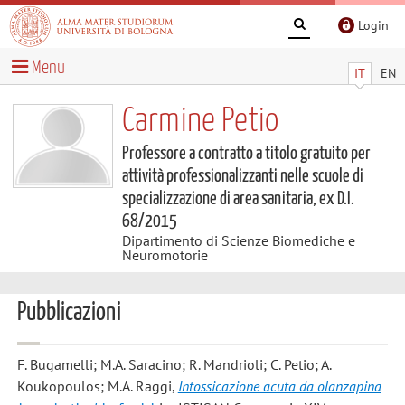
Login
Menu
IT
EN
Carmine Petio
Professore a contratto a titolo gratuito per
attività professionalizzanti nelle scuole di
specializzazione di area sanitaria, ex D.I.
68/2015
Dipartimento di Scienze Biomediche e
Neuromotorie
Pubblicazioni
F. Bugamelli; M.A. Saracino; R. Mandrioli; C. Petio; A.
Koukopoulos; M.A. Raggi
,
Intossicazione acuta da olanzapina