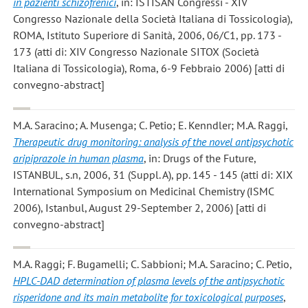
in pazienti schizofrenici
, in: ISTISAN Congressi - XIV
Congresso Nazionale della Società Italiana di Tossicologia),
ROMA, Istituto Superiore di Sanità, 2006, 06/C1, pp. 173 -
173 (atti di: XIV Congresso Nazionale SITOX (Società
Italiana di Tossicologia), Roma, 6-9 Febbraio 2006) [atti di
convegno-abstract]
M.A. Saracino; A. Musenga; C. Petio; E. Kenndler; M.A. Raggi
,
Therapeutic drug monitoring: analysis of the novel antipsychotic
aripiprazole in human plasma
, in: Drugs of the Future,
ISTANBUL, s.n, 2006, 31 (Suppl. A), pp. 145 - 145 (atti di: XIX
International Symposium on Medicinal Chemistry (ISMC
2006), Istanbul, August 29-September 2, 2006) [atti di
convegno-abstract]
M.A. Raggi; F. Bugamelli; C. Sabbioni; M.A. Saracino; C. Petio
,
HPLC-DAD determination of plasma levels of the antipsychotic
risperidone and its main metabolite for toxicological purposes
,