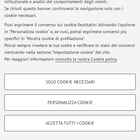
istituzionale e analisi dei comportamenti degli utenti.
Se chiudi questo banner continuerai la navigazione solo con i
Ultimi avvisi
cookie necessari.
Al momento non sono presenti avvisi.
Puoi esprimere il consenso sui cookie facoltativi attivando l'opzione
in "Personalizza cookie" e, se vuoi, potrai esprimere consensi più
specifici in "Mostra cookie di profilazione".
Potrai sempre rivedere le tue scelte e verificare lo stato dei consensi
rientrando nella sezione "Impostazione cookie" del sito.
Per maggiori informazioni
consulta la nostra Cookie policy
.
Area riservata
Accedi tramite
login
per gestire tutti i contenuti del sito.
COOKIE DI PROFILAZIONE - FACOLTATIVI
SOLO COOKIE NECESSARI
Si tratta di cookie utilizzati per analizzare le caratteristiche della navigazione
© 2026 - ALMA MATER STUDIORUM - Università di Bologna - Via
degli utenti, creare profili in base al loro comportamento sul sito, per analisi
Zamboni, 33 - 40126 Bologna - Partita IVA: 01131710376
di marketing.
PERSONALIZZA COOKIE
Privacy
|
Note legali
|
Impostazioni Cookie
Mostra cookie di profilazione
Google/Youtube Video
COOKIE TECNICI - NECESSARI
ACCETTA TUTTI I COOKIE
Facebook
Si tratta di cookie tecnici utilizzati, a titolo esemplificativo, per il corretto
Vimeo
funzionamento del sito, salvare le preferenze di navigazione, per il