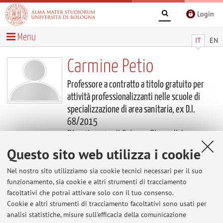
Login
Menu
IT
EN
Carmine Petio
Professore a contratto a titolo gratuito per
attività professionalizzanti nelle scuole di
specializzazione di area sanitaria, ex D.I.
68/2015
Dipartimento di Scienze Biomediche e
Neuromotorie
Questo sito web utilizza i cookie
Contenuti utili
Nel nostro sito utilizziamo sia cookie tecnici necessari per il suo
funzionamento, sia cookie e altri strumenti di tracciamento
facoltativi che potrai attivare solo con il tuo consenso.
Al momento non sono presenti contenuti.
Cookie e altri strumenti di tracciamento facoltativi sono usati per
analisi statistiche, misure sull'efficacia della comunicazione