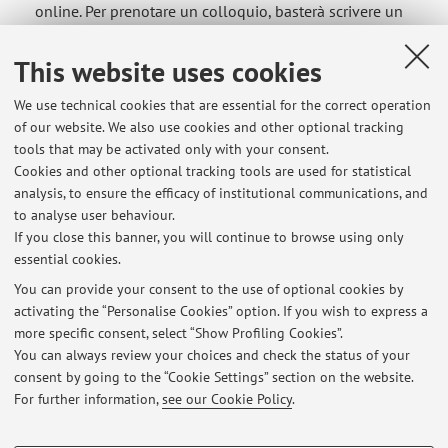
online. Per prenotare un colloquio, basterà scrivere un
messaggio nella chat di Teams, nell'orario indicato. Il
ricevimento riprenderà regolarmente mercoledì 2
This website uses cookies
settembre.
We use technical cookies that are essential for the correct operation
Published on: July 21 2026
of our website. We also use cookies and other optional tracking
tools that may be activated only with your consent.
Opportunità di tirocinio presso il CISR (Centro
Cookies and other optional tracking tools are used for statistical
Interuniversitario per lo Studio del
analysis, to ensure the efficacy of institutional communications, and
Romanticismo)
to analyse user behaviour.
If you close this banner, you will continue to browse using only
Si ricorda agli studenti che è possibile svolgere il
essential cookies.
tirocinio curriculare presso il Centro Interuniversitario per
lo Studio del Romanticismo che ha sede presso il nostro
You can provide your consent to the use of optional cookies by
activating the “Personalise Cookies” option. If you wish to express a
Dipartimento. Tutti gli interessati, sono invitati a
more specific consent, select “Show Profiling Cookies”.
contattarmi via email o di persona, durante il mio orario
You can always review your choices and check the status of your
di ricevimento.
consent by going to the “Cookie Settings” section on the website.
Published on: August 23 2019
For further information,
see our Cookie Policy
.