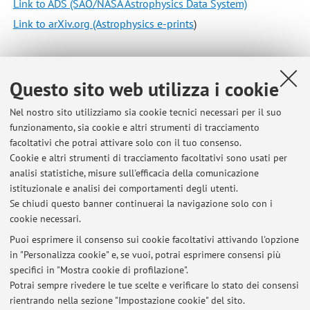
Link to ADS (SAO/NASA Astrophysics Data System)
Link to arXiv.org (Astrophysics e-prints
)
Questo sito web utilizza i cookie
Nel nostro sito utilizziamo sia cookie tecnici necessari per il suo
Pubblicato il: 04 giugno 2025
funzionamento, sia cookie e altri strumenti di tracciamento
facoltativi che potrai attivare solo con il tuo consenso.
Cookie e altri strumenti di tracciamento facoltativi sono usati per
analisi statistiche, misure sull'efficacia della comunicazione
istituzionale e analisi dei comportamenti degli utenti.
Ultimi avvisi
Se chiudi questo banner continuerai la navigazione solo con i
cookie necessari.
Publications of Carlo Nipoti
Pubblicato il: 04 giugno 2025
Puoi esprimere il consenso sui cookie facoltativi attivando l'opzione
in "Personalizza cookie" e, se vuoi, potrai esprimere consensi più
specifici in "Mostra cookie di profilazione".
Textbook on galaxy formation and evolution by A. Cimatti, F.
Fraternali and C. Nipoti
Potrai sempre rivedere le tue scelte e verificare lo stato dei consensi
Pubblicato il: 04 giugno 2025
rientrando nella sezione "Impostazione cookie" del sito.