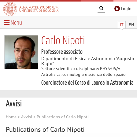
Login
Menu
IT
EN
Carlo Nipoti
Professore associato
Dipartimento di Fisica e Astronomia "Augusto
Righi"
Settore scientifico disciplinare: PHYS-05/A
Astrofisica, cosmologia e scienza dello spazio
Coordinatore del Corso di Laurea in Astronomia
Avvisi
Home
>
Avvisi
> Publications of Carlo Nipoti
Publications of Carlo Nipoti