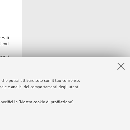
–, in
denti
ipanti
itivo
oscimento
i che potrai attivare solo con il tuo consenso.
onale e analisi dei comportamenti degli utenti.
ecifici in "Mostra cookie di profilazione".