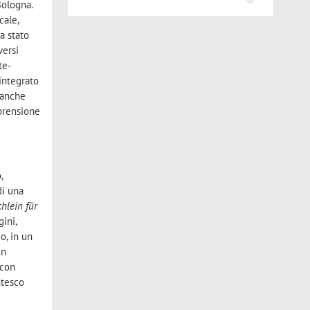
Bologna.
cale,
a stato
versi
te-
 integrato
 anche
mprensione
,
di una
hlein für
gini,
o, in un
un
 con
ntesco