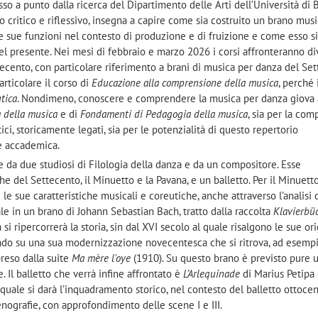
o a punto dalla ricerca del Dipartimento delle Arti dell’Università di 
 critico e riflessivo, insegna a capire come sia costruito un brano musi
 le sue funzioni nel contesto di produzione e di fruizione e come esso si
el presente. Nei mesi di febbraio e marzo 2026 i corsi affronteranno di
vecento, con particolare riferimento a brani di musica per danza del Set
articolare il corso di
Educazione alla comprensione della musica
, perché
utica
. Nondimeno, conoscere e comprendere la musica per danza giova
 della musica
e di
Fondamenti di Pedagogia della musica
, sia per la co
tici, storicamente legati, sia per le potenzialità di questo repertorio
 e accademica.
da due studiosi di Filologia della danza e da un compositore. Esse
e del Settecento, il Minuetto e la Pavana, e un balletto. Per il Minuetto
 le sue caratteristiche musicali e coreutiche, anche attraverso l’analisi 
le in un brano di Johann Sebastian Bach, tratto dalla raccolta
Klavierbüc
 si ripercorrerà la storia, sin dal XVI secolo al quale risalgono le sue ori
endo su una sua modernizzazione novecentesca che si ritrova, ad esempi
reso dalla suite
Ma mère l'oye
(1910). Su questo brano è previsto pure 
 Il balletto che verrà infine affrontato è
L’Arlequinade
di Marius Petipa
 quale si darà l’inquadramento storico, nel contesto del balletto ottoce
cenografie, con approfondimento delle scene I e III.