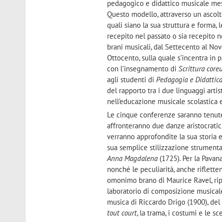
pedagogico e didattico musicale mess
Questo modello, attraverso un ascolto
quali siano la sua struttura e forma,
recepito nel passato o sia recepito n
brani musicali, dal Settecento al No
Ottocento, sulla quale s’incentra in p
con l’insegnamento di
Scrittura core
agli studenti di
Pedagogia e Didattica
del rapporto tra i due linguaggi artis
nell’educazione musicale scolastica
Le cinque conferenze saranno tenute 
affronteranno due danze aristocratich
verranno approfondite la sua storia e
sua semplice stilizzazione strumenta
Anna Magdalena
(1725). Per la Pavana
nonché le peculiarità, anche riflett
omonimo brano di Maurice Ravel, rip
laboratorio di composizione musicale.
musica di Riccardo Drigo (1900), del
tout court
, la trama, i costumi e le s