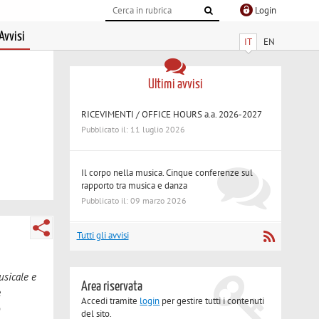
Login
Avvisi
IT
EN
Ultimi avvisi
RICEVIMENTI / OFFICE HOURS a.a. 2026-2027
Pubblicato il: 11 luglio 2026
Il corpo nella musica. Cinque conferenze sul
rapporto tra musica e danza
Pubblicato il: 09 marzo 2026
Tutti gli avvisi
usicale e
Area riservata
e
Accedi tramite
login
per gestire tutti i contenuti
o
del sito.