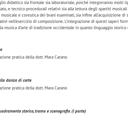
o didattico sia frontale sia laboratoriale, poiché integreranno molti ti
 lato, e tecnico-procedurali relativi sia alla lettura degli spartiti musicali
e musicale e coreutica dei brani esaminati, sia infine all’acquisizione di
creativi nell’esercizio di composizione. L’integrazione di questi saperi for
 musica d’arte di tradizione occidentale in quanto linguaggio storico 
ca
azione pratica della dott. Mara Carano
ella danza di corte
azione pratica della dott. Mara Carano
quadramento storico, trama e scenografia (I parte)