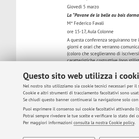
Giovedì 5 marzo
La “Pavane de la belle au bois dorma
M° Federico Favali
ore 15-17, Aula Colonne
A questa conferenza seguiranno tre i
giorni e orari che verranno comunicat
(coloro che sceglieranno di iscriver
caratteristiche costruttive (non stili
avranno poi l’occasione di far ascolta
Questo sito web utilizza i cook
compiuto, in una data apposita collo
di merito all’esame.
Nel nostro sito utilizziamo sia cookie tecnici necessari per il
Giovedì 12 marzo
Cookie e altri strumenti di tracciamento facoltativi sono usati
“L’Arlequinade” di Petipa e Drigo. Anali
Se chiudi questo banner continuerai la navigazione solo con 
Prof. Stefania Onesti
Puoi esprimere il consenso sui cookie facoltativi attivando l'o
ore 15-17, Aula Colonne
Potrai sempre rivedere le tue scelte e verificare lo stato dei
Per maggiori informazioni
consulta la nostra Cookie policy
.
Pubblicato il: 09 marzo 2026