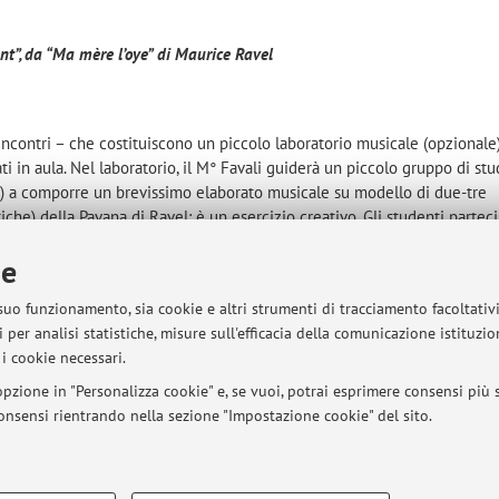
nt”, da “Ma mère l’oye” di Maurice Ravel
ncontri – che costituiscono un piccolo laboratorio musicale (opzionale) 
i in aula. Nel laboratorio, il M° Favali guiderà un piccolo gruppo di stu
si) a comporre un brevissimo elaborato musicale su modello di due-tre
stiche) della Pavana di Ravel: è un esercizio creativo. Gli studenti partec
re il loro elaborato a tutta la classe, illustrando pure il percorso compos
ie
cata a conclusione del corso. Al contempo, ad essi verrà dato un ricon
 suo funzionamento, sia cookie e altri strumenti di tracciamento facoltativ
 per analisi statistiche, misure sull'efficacia della comunicazione istituzi
si delle Scene I e III (II parte)
i cookie necessari.
pzione in "Personalizza cookie" e, se vuoi, potrai esprimere consensi più sp
 consensi rientrando nella sezione "Impostazione cookie" del sito.