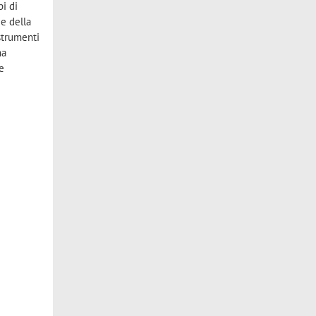
pi di
 e della
 strumenti
ma
e