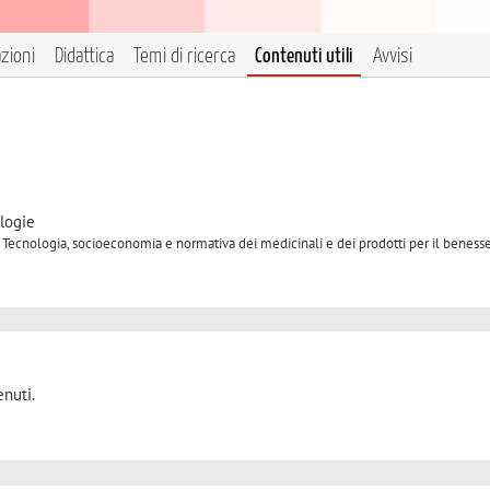
azioni
Didattica
Temi di ricerca
Contenuti utili
Avvisi
logie
 Tecnologia, socioeconomia e normativa dei medicinali e dei prodotti per il benesse
nuti.