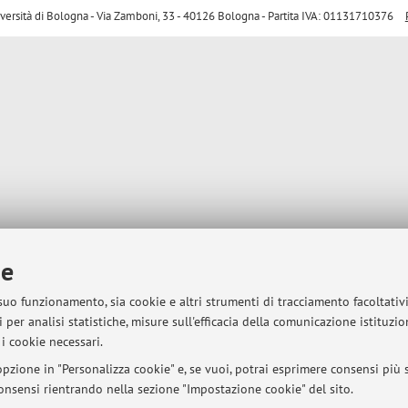
sità di Bologna - Via Zamboni, 33 - 40126 Bologna - Partita IVA: 01131710376
ie
 suo funzionamento, sia cookie e altri strumenti di tracciamento facoltativ
 per analisi statistiche, misure sull'efficacia della comunicazione istituzi
i cookie necessari.
pzione in "Personalizza cookie" e, se vuoi, potrai esprimere consensi più sp
 consensi rientrando nella sezione "Impostazione cookie" del sito.