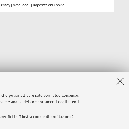
Privacy
|
Note legali
|
Impostazioni Cookie
i che potrai attivare solo con il tuo consenso.
onale e analisi dei comportamenti degli utenti.
ecifici in "Mostra cookie di profilazione".