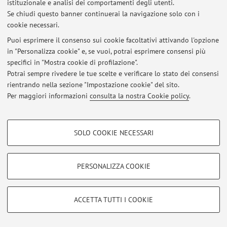
istituzionale e analisi dei comportamenti degli utenti.
Se chiudi questo banner continuerai la navigazione solo con i
© 2026 - ALMA MATER STUDIORUM - Università di Bologna - Via
cookie necessari.
Zamboni, 33 - 40126 Bologna - Partita IVA: 01131710376
Puoi esprimere il consenso sui cookie facoltativi attivando l'opzione
Privacy
|
Note legali
|
Impostazioni Cookie
in "Personalizza cookie" e, se vuoi, potrai esprimere consensi più
specifici in "Mostra cookie di profilazione".
Potrai sempre rivedere le tue scelte e verificare lo stato dei consensi
rientrando nella sezione "Impostazione cookie" del sito.
Per maggiori informazioni
consulta la nostra Cookie policy
.
COOKIE DI PROFILAZIONE - FACOLTATIVI
SOLO COOKIE NECESSARI
Si tratta di cookie utilizzati per analizzare le caratteristiche della navigazione
degli utenti, creare profili in base al loro comportamento sul sito, per analisi
di marketing.
PERSONALIZZA COOKIE
Mostra cookie di profilazione
Google/Youtube Video
COOKIE TECNICI - NECESSARI
ACCETTA TUTTI I COOKIE
Facebook
Si tratta di cookie tecnici utilizzati, a titolo esemplificativo, per il corretto
Vimeo
funzionamento del sito, salvare le preferenze di navigazione, per il