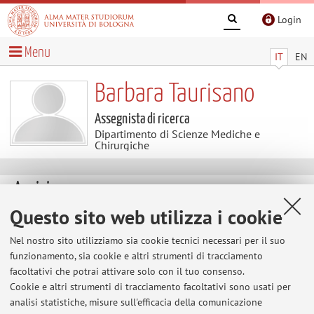
Login
Menu
IT
EN
Barbara Taurisano
Assegnista di ricerca
Dipartimento di Scienze Mediche e
Chirurgiche
Avvisi
Questo sito web utilizza i cookie
Al momento non sono presenti avvisi.
Nel nostro sito utilizziamo sia cookie tecnici necessari per il suo
funzionamento, sia cookie e altri strumenti di tracciamento
facoltativi che potrai attivare solo con il tuo consenso.
Area riservata
Cookie e altri strumenti di tracciamento facoltativi sono usati per
Accedi tramite
login
per gestire tutti i contenuti del sito.
analisi statistiche, misure sull'efficacia della comunicazione