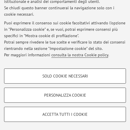
istituzionale e analisi dei comportamenti degli utenti.
Se chiudi questo banner continuerai la navigazione solo con i
cookie necessari.
Ultimi avvisi
Puoi esprimere il consenso sui cookie facoltativi attivando l'opzione
in "Personalizza cookie" e, se vuoi, potrai esprimere consensi più
Al momento non sono presenti avvisi.
specifici in "Mostra cookie di profilazione".
Potrai sempre rivedere le tue scelte e verificare lo stato dei consensi
rientrando nella sezione "Impostazione cookie" del sito.
Per maggiori informazioni
consulta la nostra Cookie policy
.
Area riservata
COOKIE DI PROFILAZIONE - FACOLTATIVI
Accedi tramite
login
per gestire tutti i contenuti del sito.
SOLO COOKIE NECESSARI
Si tratta di cookie utilizzati per analizzare le caratteristiche della navigazione
degli utenti, creare profili in base al loro comportamento sul sito, per analisi
di marketing.
PERSONALIZZA COOKIE
© 2026 - ALMA MATER STUDIORUM - Università di Bologna - Via
Mostra cookie di profilazione
Zamboni, 33 - 40126 Bologna - Partita IVA: 01131710376
Privacy
|
Note legali
|
Impostazioni Cookie
Google/Youtube Video
COOKIE TECNICI - NECESSARI
ACCETTA TUTTI I COOKIE
Facebook
Si tratta di cookie tecnici utilizzati, a titolo esemplificativo, per il corretto
Vimeo
funzionamento del sito, salvare le preferenze di navigazione, per il