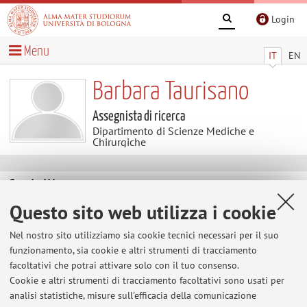
Login
Menu
IT
EN
Barbara Taurisano
Assegnista di ricerca
Dipartimento di Scienze Mediche e
Chirurgiche
Contatti
Questo sito web utilizza i cookie
E-mail:
barbara.taurisano2@unibo.it
Nel nostro sito utilizziamo sia cookie tecnici necessari per il suo
funzionamento, sia cookie e altri strumenti di tracciamento
facoltativi che potrai attivare solo con il tuo consenso.
Dipartimento di Scienze Mediche e Chirurgiche
Cookie e altri strumenti di tracciamento facoltativi sono usati per
Via Massarenti 9, Bologna -
Vai alla mappa
analisi statistiche, misure sull'efficacia della comunicazione