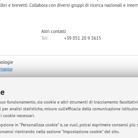
 libri e brevetti. Collabora con diversi gruppi di ricerca nazionali e inter
Altri contatti
Tel:
+39 051 20 9 5615
nologie
a mappa
ie
 suo funzionamento, sia cookie e altri strumenti di tracciamento facoltativ
 per analisi statistiche, misure sull'efficacia della comunicazione istituzi
tamento via e-mail (barbara.luppi@unibo.it).
i cookie necessari.
pzione in "Personalizza cookie" e, se vuoi, potrai esprimere consensi più sp
 consensi rientrando nella sezione "Impostazione cookie" del sito.