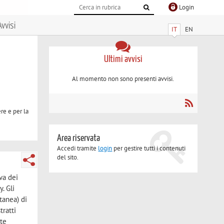
Login
Avvisi
IT
EN
Ultimi avvisi
Al momento non sono presenti avvisi.
re e per la
Area riservata
Accedi tramite
login
per gestire tutti i contenuti
del sito.
va dei
. Gli
tanea) di
tratti
ste