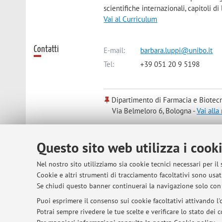
scientifiche internazionali, capitoli di
Vai al Curriculum
Contatti
E-mail:
barbara.luppi@unibo.it
Tel:
+39 051 20 9 5198
Dipartimento di Farmacia e Biotec
Via Belmeloro 6, Bologna -
Vai all
Questo sito web utilizza i cook
Risorse in rete
ORCID
Nel nostro sito utilizziamo sia cookie tecnici necessari per il
Cookie e altri strumenti di tracciamento facoltativi sono usati
Orario di ricevimento
Ogni martedì 9:00-11:00 previo appun
Se chiudi questo banner continuerai la navigazione solo con 
Puoi esprimere il consenso sui cookie facoltativi attivando l'o
Potrai sempre rivedere le tue scelte e verificare lo stato dei