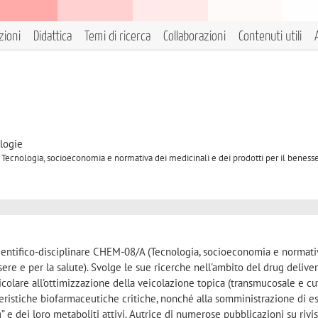
zioni
Didattica
Temi di ricerca
Collaborazioni
Contenuti utili
logie
 Tecnologia, socioeconomia e normativa dei medicinali e dei prodotti per il benesse
cientifico-disciplinare CHEM-08/A (Tecnologia, socioeconomia e normati
ere e per la salute). Svolge le sue ricerche nell'ambito del drug delivery
rticolare all'ottimizzazione della veicolazione topica (transmucosale e cu
eristiche biofarmaceutiche critiche, nonché alla somministrazione di es
” e dei loro metaboliti attivi. Autrice di numerose pubblicazioni su rivi