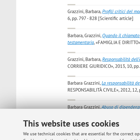
Grazzini, Barbara
,
Profili critici del m
6, pp. 797 - 828 [Scientific article]
Barbara, Grazzini
,
Quando il chiamato 
testamentaria
, «FAMIGLIA E DIRITTO», 
Grazzini, Barbara
,
Responsabilità dell'
CORRIERE GIURIDICO», 2013, 10, pp. 1
Barbara Grazzini
,
La responsabilità del
RESPONSABILITÀ CIVILE», 2012, 12, pp
Barbara Grazzini
,
Abuso di dipendenza
monograph]
This website uses cookies
GRAZZINI B.; BERTI C.
,
La disciplina 
We use technical cookies that are essential for the correct o
192 come modificata dalla legge 5 mar