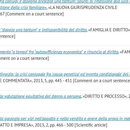
fra coniugi e assegno divorzile una tantum: spunti di riflessione alla luce 
tione della crisi familiare»
, «LA NUOVA GIURISPRUDENZA CIVILE
967 [Comment on a court sentence]
 "doppia una tantum" e indisponibilità del diritto
, «FAMIGLIA E DIRITTO»,
sentence]
ento "a tempo" fra "autosufficienza economica" e rinuncia al diritto
, «FAM
omment on a court sentence]
divorzio: la crisi coniugale fra 'causa genetica' ed 'evento condizionale' del
COMMENTATA», 2013, 5, pp. 445 - 451 [Comment on a court sentence
lla valutazione equitativa del danno a persona
, «DIRITTO E PROCESSO», 2
la garanzia per vizi nell'appalto e nella vendita e onere della prova in mat
TTO E IMPRESA», 2013, 2, pp. 466 - 500 [Scientific article]