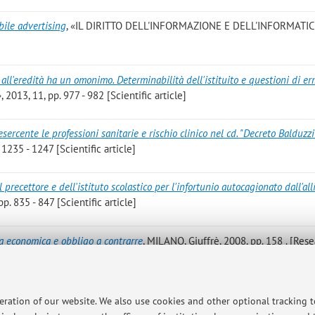
obile advertising
, «IL DIRITTO DELL'INFORMAZIONE E DELL'INFORMATIC
all'eredità ha un omonimo. Determinabilità dell'istituito e questioni di e
2013, 11, pp. 977 - 982 [Scientific article]
esercente le professioni sanitarie e rischio clinico nel cd. "Decreto Balduzzi
235 - 1247 [Scientific article]
 precettore e dell'istituto scolastico per l'infortunio autocagionato dall'all
. 835 - 847 [Scientific article]
 economica e obbligo a contrarre
, MILANO, Giuffrè, 2008, pp. 158 . [Res
della subfornitura nelle attività produttive. Commento alla legge 18 giugn
peration of our website. We also use cookies and other optional tracking 
zo 2001, n. 57 e dal decreto legislativo 9 ottobre 2002, n. 231
, MILANO, G