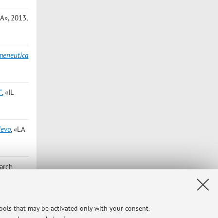
A», 2013,
rmeneutica
"
, «IL
ievo
, «LA
earch
o 1998, n.
tools that may be activated only with your consent.
iuffrè,