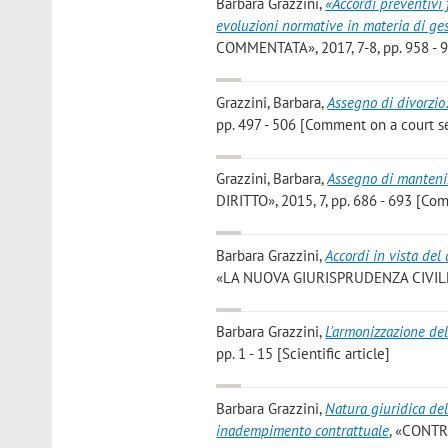
Barbara Grazzini
,
«Accordi preventivi 
evoluzioni normative in materia di ges
COMMENTATA», 2017, 7-8, pp. 958 - 
Grazzini, Barbara
,
Assegno di divorzio:
pp. 497 - 506 [Comment on a court 
Grazzini, Barbara
,
Assegno di mantenim
DIRITTO», 2015, 7, pp. 686 - 693 [C
Barbara Grazzini
,
Accordi in vista del 
«LA NUOVA GIURISPRUDENZA CIVILE 
Barbara Grazzini
,
L'armonizzazione de
pp. 1 - 15 [Scientific article]
Barbara Grazzini
,
Natura giuridica del
inadempimento contrattuale
, «CONTRA