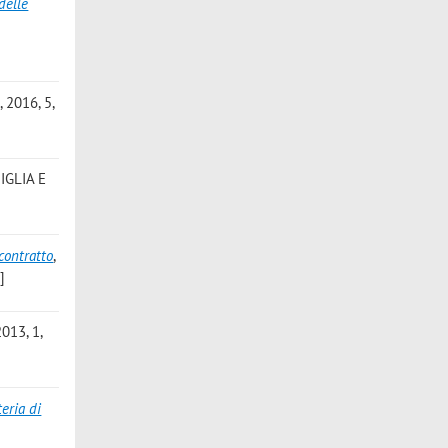
delle
 2016, 5,
IGLIA E
 contratto
,
]
013, 1,
eria di