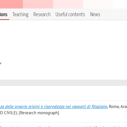
tions
Teaching
Research
Useful contents
News
w
za delle proprie origini e riservatezza nei rapporti di filiazione
, Roma, Ara
TO CIVILE). [Research monograph]