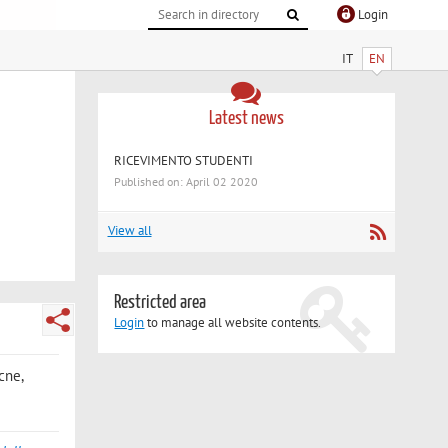
Login
IT
EN
Latest news
RICEVIMENTO STUDENTI
Published on: April 02 2020
View all
Restricted area
Login
to manage all website contents.
cne,