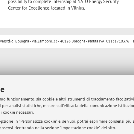
possibility to complete internship at NATO Energy Security
Center for Excellence, located in Vilnius.
sità di Bologna - Via Zamboni, 33 - 40126 Bologna - Partita IVA: 01131710376
ie
 suo funzionamento, sia cookie e altri strumenti di tracciamento facoltativ
 per analisi statistiche, misure sull'efficacia della comunicazione istituzi
i cookie necessari.
pzione in "Personalizza cookie" e, se vuoi, potrai esprimere consensi più sp
 consensi rientrando nella sezione "Impostazione cookie" del sito.