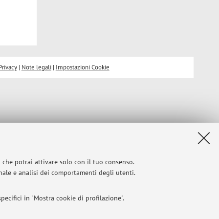
Privacy
|
Note legali
|
Impostazioni Cookie
i che potrai attivare solo con il tuo consenso.
onale e analisi dei comportamenti degli utenti.
ecifici in "Mostra cookie di profilazione".