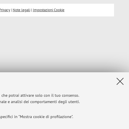
Privacy
|
Note legali
|
Impostazioni Cookie
i che potrai attivare solo con il tuo consenso.
onale e analisi dei comportamenti degli utenti.
ecifici in "Mostra cookie di profilazione".