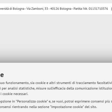
sità di Bologna - Via Zamboni, 33 - 40126 Bologna - Partita IVA: 01131710376
ie
 suo funzionamento, sia cookie e altri strumenti di tracciamento facoltativ
 per analisi statistiche, misure sull'efficacia della comunicazione istituzi
i cookie necessari.
pzione in "Personalizza cookie" e, se vuoi, potrai esprimere consensi più sp
 consensi rientrando nella sezione "Impostazione cookie" del sito.