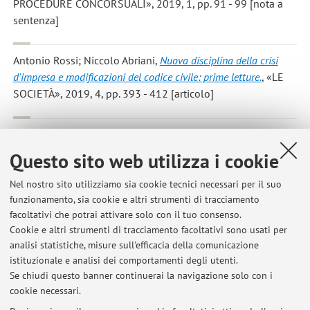
PROCEDURE CONCORSUALI», 2019, 1, pp. 91 - 99 [nota a
sentenza]
Antonio Rossi; Niccolo Abriani
,
Nuova disciplina della crisi
d'impresa e modificazioni del codice civile: prime letture.
, «LE
SOCIETÀ», 2019, 4, pp. 393 - 412 [articolo]
Rossi, Antonio
,
Il contenuto delle proposte concorrenti nel
concordato preventivo
, in: Fallimento, soluzioni negoziate
Questo sito web utilizza i cookie
della crisi e disciplina bancaria dopo le riforme del 2015 e
2016, Bologna, Zanichelli Editore S.p.A., 2017, pp. 330 - 346
Nel nostro sito utilizziamo sia cookie tecnici necessari per il suo
funzionamento, sia cookie e altri strumenti di tracciamento
[capitolo di libro]
facoltativi che potrai attivare solo con il tuo consenso.
Cookie e altri strumenti di tracciamento facoltativi sono usati per
analisi statistiche, misure sull'efficacia della comunicazione
1
2
3
4
istituzionale e analisi dei comportamenti degli utenti.
Se chiudi questo banner continuerai la navigazione solo con i
cookie necessari.