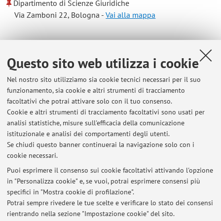
Dipartimento di Scienze Giuridiche
Via Zamboni 22, Bologna -
Vai alla mappa
Risorse in rete
Questo sito web utilizza i cookie
ORCID
Nel nostro sito utilizziamo sia cookie tecnici necessari per il suo
funzionamento, sia cookie e altri strumenti di tracciamento
facoltativi che potrai attivare solo con il tuo consenso.
Orario di ricevimento
Cookie e altri strumenti di tracciamento facoltativi sono usati per
analisi statistiche, misure sull'efficacia della comunicazione
Il docente riceve sempre dopo la lezione, previo contatto
istituzionale e analisi dei comportamenti degli utenti.
all'indirizzo di posta elettronica
antonio.rossi@unibo.it
.
Se chiudi questo banner continuerai la navigazione solo con i
cookie necessari.
Puoi esprimere il consenso sui cookie facoltativi attivando l'opzione
in "Personalizza cookie" e, se vuoi, potrai esprimere consensi più
Ultimi avvisi
specifici in "Mostra cookie di profilazione".
Potrai sempre rivedere le tue scelte e verificare lo stato dei consensi
Al momento non sono presenti avvisi.
rientrando nella sezione "Impostazione cookie" del sito.