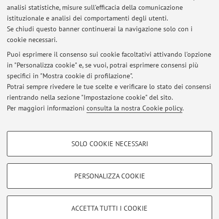
analisi statistiche, misure sull'efficacia della comunicazione
93677 - STRESS BIOTICI E ABIOTICI DELLE
istituzionale e analisi dei comportamenti degli utenti.
PIANTE E CAMBIAMENTO CLIMATICO
Se chiudi questo banner continuerai la navigazione solo con i
cookie necessari.
Puoi esprimere il consenso sui cookie facoltativi attivando l'opzione
in "Personalizza cookie" e, se vuoi, potrai esprimere consensi più
Ultimi avvisi
specifici in "Mostra cookie di profilazione".
Potrai sempre rivedere le tue scelte e verificare lo stato dei consensi
Al momento non sono presenti avvisi.
rientrando nella sezione "Impostazione cookie" del sito.
Per maggiori informazioni
consulta la nostra Cookie policy
.
COOKIE DI PROFILAZIONE - FACOLTATIVI
SOLO COOKIE NECESSARI
Si tratta di cookie utilizzati per analizzare le caratteristiche della navigazione
Area riservata
degli utenti, creare profili in base al loro comportamento sul sito, per analisi
Accedi tramite
login
per gestire tutti i contenuti del sito.
di marketing.
PERSONALIZZA COOKIE
Mostra cookie di profilazione
© 2026 - ALMA MATER STUDIORUM - Università di Bologna - Via
Google/Youtube Video
COOKIE TECNICI - NECESSARI
ACCETTA TUTTI I COOKIE
Zamboni, 33 - 40126 Bologna - Partita IVA: 01131710376
Facebook
Privacy
|
Note legali
|
Impostazioni Cookie