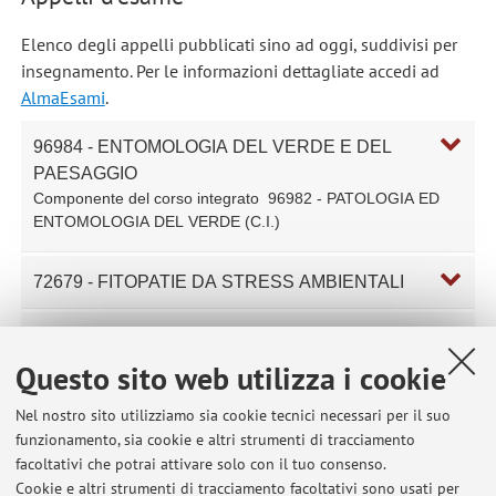
Elenco degli appelli pubblicati sino ad oggi, suddivisi per
insegnamento. Per le informazioni dettagliate accedi ad
AlmaEsami
.
96984 - ENTOMOLOGIA DEL VERDE E DEL
PAESAGGIO
Componente del corso integrato
96982 - PATOLOGIA ED
ENTOMOLOGIA DEL VERDE (C.I.)
72679 - FITOPATIE DA STRESS AMBIENTALI
96983 - MALATTIE DELLE PIANTE
ORNAMENTALI
Questo sito web utilizza i cookie
Componente del corso integrato
96982 - PATOLOGIA ED
ENTOMOLOGIA DEL VERDE (C.I.)
Nel nostro sito utilizziamo sia cookie tecnici necessari per il suo
funzionamento, sia cookie e altri strumenti di tracciamento
facoltativi che potrai attivare solo con il tuo consenso.
65957 - PATOLOGIA ED ENTOMOLOGIA (C.I.)
Cookie e altri strumenti di tracciamento facoltativi sono usati per