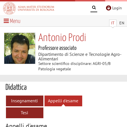
Login
Menu
IT
EN
Antonio Prodi
Professore associato
Dipartimento di Scienze e Tecnologie Agro-
Alimentari
Settore scientifico disciplinare: AGRI-05/B
Patologia vegetale
Didattica
Insegnamenti
Appelli d'esame
Tesi
Appelli d'esame