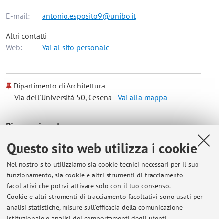
E-mail:
antonio.esposito9@unibo.it
Altri contatti
Web:
Vai al sito personale
Dipartimento di Architettura
Via dell'Università 50, Cesena -
Vai alla mappa
Risorse in rete
Questo sito web utilizza i cookie
ORCID
Nel nostro sito utilizziamo sia cookie tecnici necessari per il suo
funzionamento, sia cookie e altri strumenti di tracciamento
Orario di ricevimento
facoltativi che potrai attivare solo con il tuo consenso.
Cookie e altri strumenti di tracciamento facoltativi sono usati per
analisi statistiche, misure sull'efficacia della comunicazione
Martedì 17.30-19.30; meglio se previa email
istituzionale e analisi dei comportamenti degli utenti.