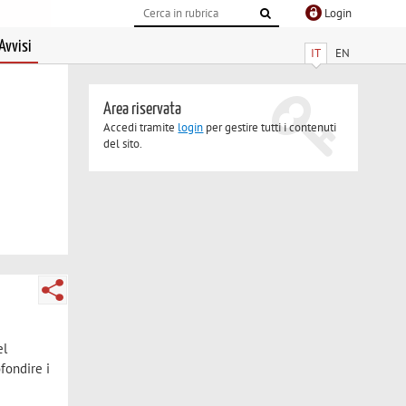
Login
Avvisi
IT
EN
Area riservata
Accedi tramite
login
per gestire tutti i contenuti
del sito.
el
ofondire i