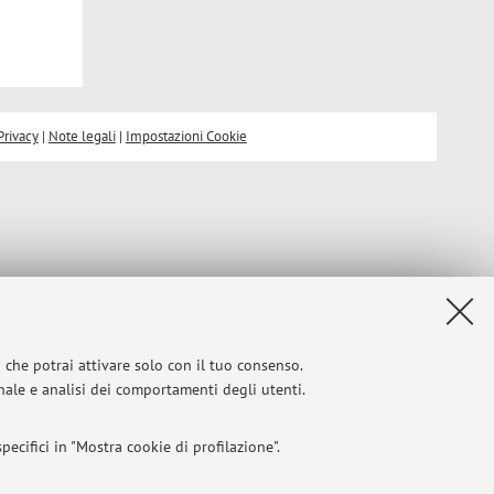
Privacy
|
Note legali
|
Impostazioni Cookie
i che potrai attivare solo con il tuo consenso.
onale e analisi dei comportamenti degli utenti.
ecifici in "Mostra cookie di profilazione".