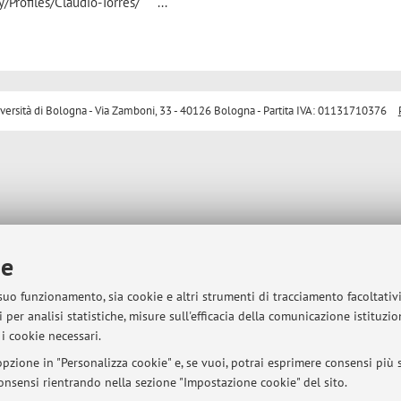
y/Profiles/Claudio-Torres/ ...
sità di Bologna - Via Zamboni, 33 - 40126 Bologna - Partita IVA: 01131710376
ie
 suo funzionamento, sia cookie e altri strumenti di tracciamento facoltativ
 per analisi statistiche, misure sull'efficacia della comunicazione istituzi
i cookie necessari.
pzione in "Personalizza cookie" e, se vuoi, potrai esprimere consensi più sp
 consensi rientrando nella sezione "Impostazione cookie" del sito.