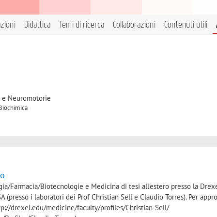
azioni
Didattica
Temi di ricerca
Collaborazioni
Contenuti utili
e e Neuromotorie
 Biochimica
ro
ogia/Farmacia/Biotecnologie e Medicina di tesi all'estero presso la Drex
 (presso i laboratori dei Prof Christian Sell e Claudio Torres). Per appr
http://drexel.edu/medicine/faculty/profiles/Christian-Sell/