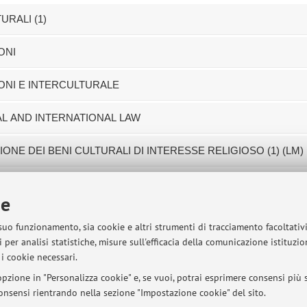
URALI (1)
ONI
GIONI E INTERCULTURALE
NAL AND INTERNATIONAL LAW
IONE DEI BENI CULTURALI DI INTERESSE RELIGIOSO (1) (LM)
ie
sità di Bologna - Via Zamboni, 33 - 40126 Bologna - Partita IVA: 01131710376
 suo funzionamento, sia cookie e altri strumenti di tracciamento facoltativ
 per analisi statistiche, misure sull'efficacia della comunicazione istituzi
i cookie necessari.
pzione in "Personalizza cookie" e, se vuoi, potrai esprimere consensi più sp
 consensi rientrando nella sezione "Impostazione cookie" del sito.