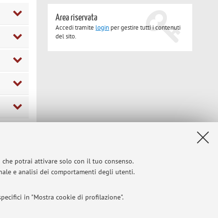
Area riservata
Accedi tramite
login
per gestire tutti i contenuti
del sito.
Privacy
|
Note legali
|
Impostazioni Cookie
i che potrai attivare solo con il tuo consenso.
onale e analisi dei comportamenti degli utenti.
ecifici in "Mostra cookie di profilazione".