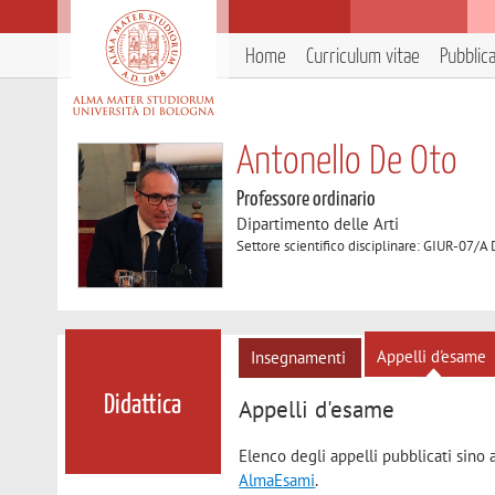
Home
Curriculum vitae
Pubblic
Antonello De Oto
Professore ordinario
Dipartimento delle Arti
Settore scientifico disciplinare: GIUR-07/A D
Appelli d'esame
Insegnamenti
Didattica
Appelli d'esame
Elenco degli appelli pubblicati sino 
AlmaEsami
.