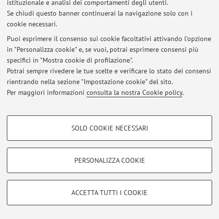
istituzionale e analisi dei comportamenti degli utenti.
Al momento non sono presenti avvisi.
Se chiudi questo banner continuerai la navigazione solo con i
cookie necessari.
Puoi esprimere il consenso sui cookie facoltativi attivando l'opzione
Area riservata
in "Personalizza cookie" e, se vuoi, potrai esprimere consensi più
Accedi tramite
login
per gestire tutti i contenuti del sito.
specifici in "Mostra cookie di profilazione".
Potrai sempre rivedere le tue scelte e verificare lo stato dei consensi
rientrando nella sezione "Impostazione cookie" del sito.
Per maggiori informazioni
consulta la nostra Cookie policy
.
© 2026 - ALMA MATER STUDIORUM - Università di Bologna - Via
Zamboni, 33 - 40126 Bologna - Partita IVA: 01131710376
Privacy
|
Note legali
|
Impostazioni Cookie
COOKIE DI PROFILAZIONE - FACOLTATIVI
SOLO COOKIE NECESSARI
Si tratta di cookie utilizzati per analizzare le caratteristiche della navigazione
degli utenti, creare profili in base al loro comportamento sul sito, per analisi
di marketing.
PERSONALIZZA COOKIE
Mostra cookie di profilazione
Google/Youtube Video
COOKIE TECNICI - NECESSARI
ACCETTA TUTTI I COOKIE
Facebook
Si tratta di cookie tecnici utilizzati, a titolo esemplificativo, per il corretto
Vimeo
funzionamento del sito, salvare le preferenze di navigazione, per il