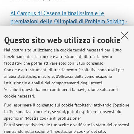
Al Campus di Cesena la finalissima e le
premiazioni delle Olimpiadi di Problem Solving -
edizione 2025
https://magazine.unibo.it/archivio/2025/04/15/al-
Questo sito web utilizza i cookie
campus-di-cesena-la-finalissima-e-le-premiazioni-delle-
Nel nostro sito utilizziamo sia cookie tecnici necessari per il suo
olimpiadi-di-problem-solving
funzionamento, sia cookie e altri strumenti di tracciamento
Pubblicato il: 15 aprile 2025
facoltativi che potrai attivare solo con il tuo consenso.
Cookie e altri strumenti di tracciamento facoltativi sono usati per
Studenti Unibo, i migliori in Italia e tra i primi in
analisi statistiche, misure sull'efficacia della comunicazione
Europa alla competizione internazionale di
istituzionale e analisi dei comportamenti degli utenti.
Se chiudi questo banner continuerai la navigazione solo con i
programmazione
cookie necessari.
https://magazine.unibo.it/archivio/2024/02/15/studenti-
Puoi esprimere il consenso sui cookie facoltativi attivando l'opzione
unibo-i-migliori-in-italia-e-tra-i-primi-in-europa-alla-
in "Personalizza cookie" e, se vuoi, potrai esprimere consensi più
competizione-internazionale-di-programmazione
specifici in "Mostra cookie di profilazione".
Pubblicato il: 15 febbraio 2024
Potrai sempre rivedere le tue scelte e verificare lo stato dei consensi
rientrando nella sezione "Impostazione cookie" del sito.