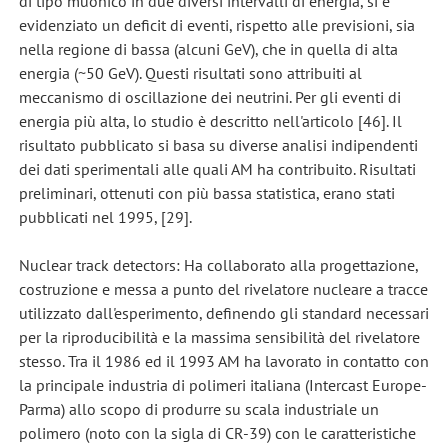
di tipo muonico in due diversi intervalli di energia, si è
evidenziato un deficit di eventi, rispetto alle previsioni, sia
nella regione di bassa (alcuni GeV), che in quella di alta
energia (~50 GeV). Questi risultati sono attribuiti al
meccanismo di oscillazione dei neutrini. Per gli eventi di
energia più alta, lo studio è descritto nell'articolo [46]. Il
risultato pubblicato si basa su diverse analisi indipendenti
dei dati sperimentali alle quali AM ha contribuito. Risultati
preliminari, ottenuti con più bassa statistica, erano stati
pubblicati nel 1995, [29].
Nuclear track detectors: Ha collaborato alla progettazione,
costruzione e messa a punto del rivelatore nucleare a tracce
utilizzato dall'esperimento, definendo gli standard necessari
per la riproducibilità e la massima sensibilità del rivelatore
stesso. Tra il 1986 ed il 1993 AM ha lavorato in contatto con
la principale industria di polimeri italiana (Intercast Europe-
Parma) allo scopo di produrre su scala industriale un
polimero (noto con la sigla di CR-39) con le caratteristiche