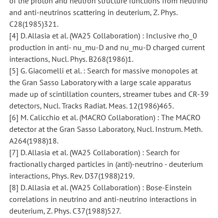
of the proton and neutron structure functions from neutrino
and anti-neutrinos scattering in deuterium, Z. Phys.
C28(1985)321.
[4] D. Allasia et al. (WA25 Collaboration) : Inclusive rho_0
production in anti- nu_mu-D and nu_mu-D charged current
interactions, Nucl. Phys. B268(1986)1.
[5] G. Giacomelli et al. : Search for massive monopoles at
the Gran Sasso Laboratory with a large scale apparatus
made up of scintillation counters, streamer tubes and CR-39
detectors, Nucl. Tracks Radiat. Meas. 12(1986)465.
[6] M. Calicchio et al. (MACRO Collaboration) : The MACRO
detector at the Gran Sasso Laboratory, Nucl. Instrum. Meth.
A264(1988)18.
[7] D. Allasia et al. (WA25 Collaboration) : Search for
fractionally charged particles in (anti)-neutrino - deuterium
interactions, Phys. Rev. D37(1988)219.
[8] D. Allasia et al. (WA25 Collaboration) : Bose-Einstein
correlations in neutrino and anti-neutrino interactions in
deuterium, Z. Phys. C37(1988)527.