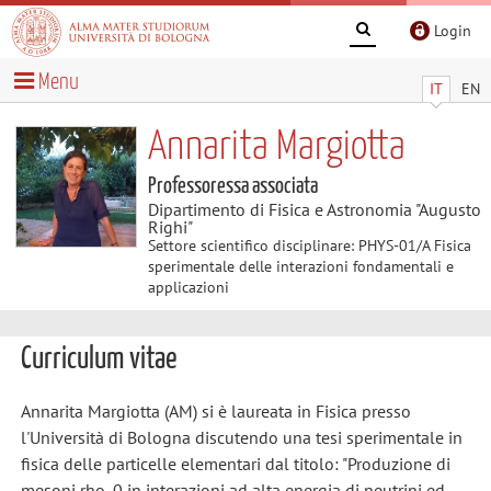
Login
Menu
IT
EN
Annarita Margiotta
Professoressa associata
Dipartimento di Fisica e Astronomia "Augusto
Righi"
Settore scientifico disciplinare: PHYS-01/A Fisica
sperimentale delle interazioni fondamentali e
applicazioni
Curriculum vitae
Annarita Margiotta (AM) si è laureata in Fisica presso
l'Università di Bologna discutendo una tesi sperimentale in
fisica delle particelle elementari dal titolo: "Produzione di
mesoni rho_0 in interazioni ad alta energia di neutrini ed