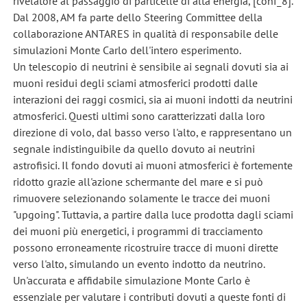
rivelatore al passaggio di particelle di alta energia, [conf_8].
Dal 2008, AM fa parte dello Steering Committee della
collaborazione ANTARES in qualità di responsabile delle
simulazioni Monte Carlo dell'intero esperimento.
Un telescopio di neutrini è sensibile ai segnali dovuti sia ai
muoni residui degli sciami atmosferici prodotti dalle
interazioni dei raggi cosmici, sia ai muoni indotti da neutrini
atmosferici. Questi ultimi sono caratterizzati dalla loro
direzione di volo, dal basso verso l'alto, e rappresentano un
segnale indistinguibile da quello dovuto ai neutrini
astrofisici. Il fondo dovuti ai muoni atmosferici è fortemente
ridotto grazie all'azione schermante del mare e si può
rimuovere selezionando solamente le tracce dei muoni
"upgoing". Tuttavia, a partire dalla luce prodotta dagli sciami
dei muoni più energetici, i programmi di tracciamento
possono erroneamente ricostruire tracce di muoni dirette
verso l'alto, simulando un evento indotto da neutrino.
Un'accurata e affidabile simulazione Monte Carlo è
essenziale per valutare i contributi dovuti a queste fonti di