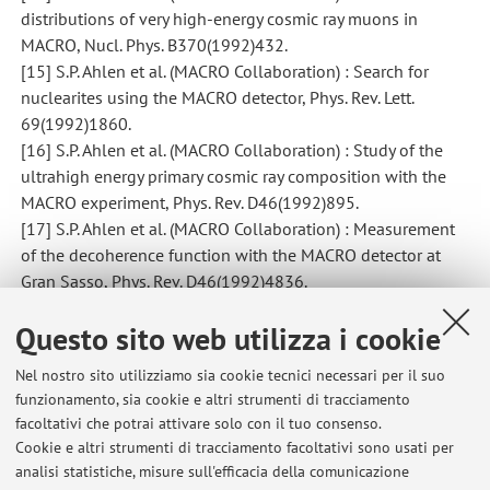
distributions of very high-energy cosmic ray muons in
MACRO, Nucl. Phys. B370(1992)432.
[15] S.P. Ahlen et al. (MACRO Collaboration) : Search for
nuclearites using the MACRO detector, Phys. Rev. Lett.
69(1992)1860.
[16] S.P. Ahlen et al. (MACRO Collaboration) : Study of the
ultrahigh energy primary cosmic ray composition with the
MACRO experiment, Phys. Rev. D46(1992)895.
[17] S.P. Ahlen et al. (MACRO Collaboration) : Measurement
of the decoherence function with the MACRO detector at
Gran Sasso, Phys. Rev. D46(1992)4836.
[18] S.P. Ahlen et al. (MACRO Collaboration) : Search for
Questo sito web utilizza i cookie
neutrino bursts from collapsing stars with the MACRO
detector, Astropart. Phys.1(1992)11.
Nel nostro sito utilizziamo sia cookie tecnici necessari per il suo
[19] R. Bellotti et al. (MACRO Collaboration) : Search for
funzionamento, sia cookie e altri strumenti di tracciamento
stellar gravitational collapse by MACRO - Characteristics and
facoltativi che potrai attivare solo con il tuo consenso.
results, Nucl. Phys. B 28A(1992)61.
Cookie e altri strumenti di tracciamento facoltativi sono usati per
[20] R. Bellotti et al. (MACRO Collaboration) : Measurement
analisi statistiche, misure sull'efficacia della comunicazione