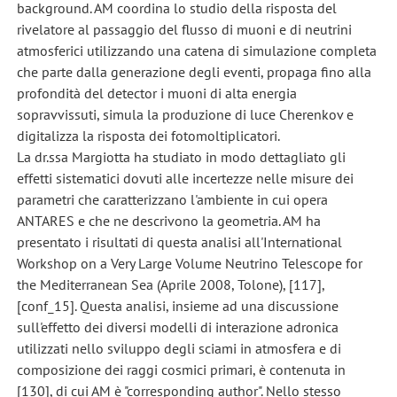
background. AM coordina lo studio della risposta del
rivelatore al passaggio del flusso di muoni e di neutrini
atmosferici utilizzando una catena di simulazione completa
che parte dalla generazione degli eventi, propaga fino alla
profondità del detector i muoni di alta energia
sopravvissuti, simula la produzione di luce Cherenkov e
digitalizza la risposta dei fotomoltiplicatori.
La dr.ssa Margiotta ha studiato in modo dettagliato gli
effetti sistematici dovuti alle incertezze nelle misure dei
parametri che caratterizzano l'ambiente in cui opera
ANTARES e che ne descrivono la geometria. AM ha
presentato i risultati di questa analisi all'International
Workshop on a Very Large Volume Neutrino Telescope for
the Mediterranean Sea (Aprile 2008, Tolone), [117],
[conf_15]. Questa analisi, insieme ad una discussione
sull'effetto dei diversi modelli di interazione adronica
utilizzati nello sviluppo degli sciami in atmosfera e di
composizione dei raggi cosmici primari, è contenuta in
[130], di cui AM è "corresponding author". Nello stesso