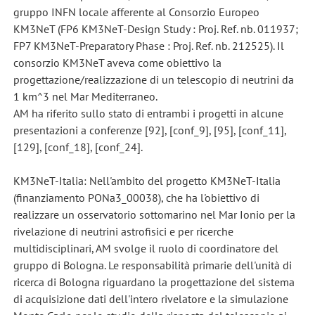
gruppo INFN locale afferente al Consorzio Europeo
KM3NeT (FP6 KM3NeT-Design Study : Proj. Ref. nb. 011937;
FP7 KM3NeT-Preparatory Phase : Proj. Ref. nb. 212525). Il
consorzio KM3NeT aveva come obiettivo la
progettazione/realizzazione di un telescopio di neutrini da
1 km^3 nel Mar Mediterraneo.
AM ha riferito sullo stato di entrambi i progetti in alcune
presentazioni a conferenze [92], [conf_9], [95], [conf_11],
[129], [conf_18], [conf_24].
KM3NeT-Italia: Nell'ambito del progetto KM3NeT-Italia
(finanziamento PONa3_00038), che ha l'obiettivo di
realizzare un osservatorio sottomarino nel Mar Ionio per la
rivelazione di neutrini astrofisici e per ricerche
multidisciplinari, AM svolge il ruolo di coordinatore del
gruppo di Bologna. Le responsabilità primarie dell'unità di
ricerca di Bologna riguardano la progettazione del sistema
di acquisizione dati dell'intero rivelatore e la simulazione