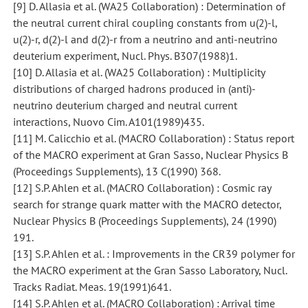
[9] D. Allasia et al. (WA25 Collaboration) : Determination of
the neutral current chiral coupling constants from u(2)-l,
u(2)-r, d(2)-l and d(2)-r from a neutrino and anti-neutrino
deuterium experiment, Nucl. Phys. B307(1988)1.
[10] D. Allasia et al. (WA25 Collaboration) : Multiplicity
distributions of charged hadrons produced in (anti)-
neutrino deuterium charged and neutral current
interactions, Nuovo Cim. A101(1989)435.
[11] M. Calicchio et al. (MACRO Collaboration) : Status report
of the MACRO experiment at Gran Sasso, Nuclear Physics B
(Proceedings Supplements), 13 C(1990) 368.
[12] S.P. Ahlen et al. (MACRO Collaboration) : Cosmic ray
search for strange quark matter with the MACRO detector,
Nuclear Physics B (Proceedings Supplements), 24 (1990)
191.
[13] S.P. Ahlen et al. : Improvements in the CR39 polymer for
the MACRO experiment at the Gran Sasso Laboratory, Nucl.
Tracks Radiat. Meas. 19(1991)641.
[14] S.P. Ahlen et al. (MACRO Collaboration) : Arrival time