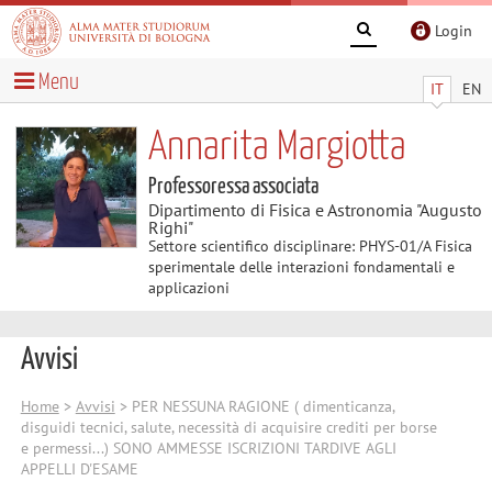
Login
Menu
IT
EN
Annarita Margiotta
Professoressa associata
Dipartimento di Fisica e Astronomia "Augusto
Righi"
Settore scientifico disciplinare: PHYS-01/A Fisica
sperimentale delle interazioni fondamentali e
applicazioni
Avvisi
Home
>
Avvisi
> PER NESSUNA RAGIONE ( dimenticanza,
disguidi tecnici, salute, necessità di acquisire crediti per borse
e permessi...) SONO AMMESSE ISCRIZIONI TARDIVE AGLI
APPELLI D'ESAME