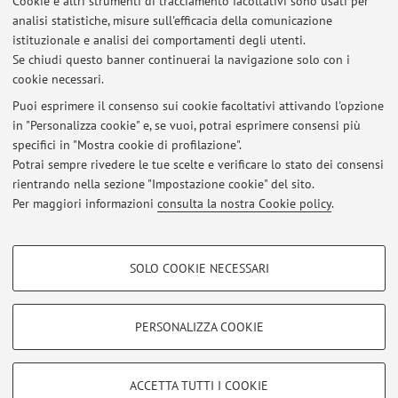
Cookie e altri strumenti di tracciamento facoltativi sono usati per
Comunicazioni docente/studenti
analisi statistiche, misure sull'efficacia della comunicazione
Pubblicato il: 23 novembre 2021
istituzionale e analisi dei comportamenti degli utenti.
Se chiudi questo banner continuerai la navigazione solo con i
Date degli esami
cookie necessari.
Pubblicato il: 23 novembre 2021
Puoi esprimere il consenso sui cookie facoltativi attivando l'opzione
in "Personalizza cookie" e, se vuoi, potrai esprimere consensi più
PER NESSUNA RAGIONE ( dimenticanza, disguidi tecnici, salute,
specifici in "Mostra cookie di profilazione".
necessità di acquisire crediti per borse e permessi...) SONO
AMMESSE ISCRIZIONI TARDIVE AGLI APPELLI D'ESAME
Potrai sempre rivedere le tue scelte e verificare lo stato dei consensi
Pubblicato il: 23 novembre 2021
rientrando nella sezione "Impostazione cookie" del sito.
Per maggiori informazioni
consulta la nostra Cookie policy
.
Tutti gli avvisi
COOKIE DI PROFILAZIONE - FACOLTATIVI
SOLO COOKIE NECESSARI
Si tratta di cookie utilizzati per analizzare le caratteristiche della navigazione
Area riservata
degli utenti, creare profili in base al loro comportamento sul sito, per analisi
Accedi tramite
login
per gestire tutti i contenuti del sito.
di marketing.
PERSONALIZZA COOKIE
Mostra cookie di profilazione
© 2026 - ALMA MATER STUDIORUM - Università di Bologna - Via
Google/Youtube Video
COOKIE TECNICI - NECESSARI
ACCETTA TUTTI I COOKIE
Zamboni, 33 - 40126 Bologna - Partita IVA: 01131710376