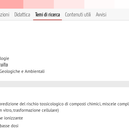
azioni
Didattica
Temi di ricerca
Contenuti utili
Avvisi
logie
tuito
 Geologiche e Ambientali
la predizione del rischio tossicologico di composti chimici, miscele comp
in vitro, trasformazione cellulare)
ne ionizzante
 basse dosi