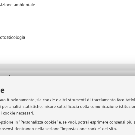
sizione ambientale
cotossicologia
sità di Bologna - Via Zamboni, 33 - 40126 Bologna - Partita IVA: 01131710376
ie
 suo funzionamento, sia cookie e altri strumenti di tracciamento facoltativ
 per analisi statistiche, misure sull'efficacia della comunicazione istituzi
i cookie necessari.
pzione in "Personalizza cookie" e, se vuoi, potrai esprimere consensi più sp
 consensi rientrando nella sezione "Impostazione cookie" del sito.