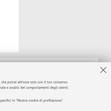
Privacy
|
Note legali
|
Impostazioni Cookie
i che potrai attivare solo con il tuo consenso.
onale e analisi dei comportamenti degli utenti.
ecifici in "Mostra cookie di profilazione".