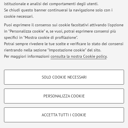
2026
istituzionale e analisi dei comportamenti degli utenti.
Se chiudi questo banner continuerai la navigazione solo con i
cookie necessari.
Puoi esprimere il consenso sui cookie facoltativi attivando l'opzione
in "Personalizza cookie" e, se vuoi, potrai esprimere consensi più
Ultimi avvisi
specifici in "Mostra cookie di profilazione".
Potrai sempre rivedere le tue scelte e verificare lo stato dei consensi
Al momento non sono presenti avvisi.
rientrando nella sezione "Impostazione cookie" del sito.
Per maggiori informazioni
consulta la nostra Cookie policy
.
COOKIE DI PROFILAZIONE - FACOLTATIVI
SOLO COOKIE NECESSARI
Area riservata
Si tratta di cookie utilizzati per analizzare le caratteristiche della navigazione
degli utenti, creare profili in base al loro comportamento sul sito, per analisi
Accedi tramite
login
per gestire tutti i contenuti del sito.
di marketing.
PERSONALIZZA COOKIE
Mostra cookie di profilazione
© 2026 - ALMA MATER STUDIORUM - Università di Bologna - Via
Google/Youtube Video
COOKIE TECNICI - NECESSARI
ACCETTA TUTTI I COOKIE
Zamboni, 33 - 40126 Bologna - Partita IVA: 01131710376
Facebook
Privacy
|
Note legali
|
Impostazioni Cookie
Si tratta di cookie tecnici utilizzati, a titolo esemplificativo, per il corretto