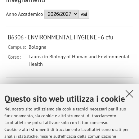
Anno Accademico
B6306 - ENVIRONMENTAL HYGIENE - 6 cfu
Campus:
Bologna
Laurea in Biology of Human and Environmental
Corso:
Health
09304 - IGIENE APPLICATA - 3 cfu
Questo sito web utilizza i cookie
Componente del corso integrato SCIENZA DEL FARMACO
E IGIENE (C.I.)
Nel nostro sito utilizziamo sia cookie tecnici necessari per il suo
Campus:
Bologna
funzionamento, sia cookie e altri strumenti di tracciamento
facoltativi che potrai attivare solo con il tuo consenso.
Corso:
Laurea Magistrale in Biologia della salute
Cookie e altri strumenti di tracciamento facoltativi sono usati per
Periodo delle lezioni: dal 6 ottobre 2026 al 1 dicembre
analisi statistiche, misure sull'efficacia della comunicazione