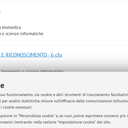
u
a biomedica
a e scienze informatiche
E E RICONOSCIMENTO - 6 cfu
n Ingegneria e scienze informatiche
mbre 2026 al 29 ottobre 2026
ie
 suo funzionamento, sia cookie e altri strumenti di tracciamento facoltativ
 per analisi statistiche, misure sull'efficacia della comunicazione istituzi
i cookie necessari.
pzione in "Personalizza cookie" e, se vuoi, potrai esprimere consensi più sp
sità di Bologna - Via Zamboni, 33 - 40126 Bologna - Partita IVA: 01131710376
 consensi rientrando nella sezione "Impostazione cookie" del sito.