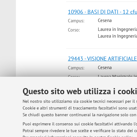
10906 - BASI DI DATI - 12 cf
Cesena
Campus:
Laurea in Ingegneri
Corso:
Laurea in Ingegneri
29443 - VISIONE ARTIFICIAL
Cesena
Campus:
Laurea Magistrale i
Corso:
Periodo delle lezioni: dal 14 sette
Questo sito web utilizza i cook
Orario delle lezioni
Nel nostro sito utilizziamo sia cookie tecnici necessari per il
Cookie e altri strumenti di tracciamento facoltativi sono usati
Se chiudi questo banner continuerai la navigazione solo con 
Puoi esprimere il consenso sui cookie facoltativi attivando l'o
© 2026 - ALMA MATER STUDIORUM - Univer
Potrai sempre rivedere le tue scelte e verificare lo stato dei