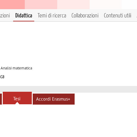
azioni
Didattica
Temi di ricerca
Collaborazioni
Contenuti utili
A Analisi matematica
ica
Tesi
Accordi Erasmus+