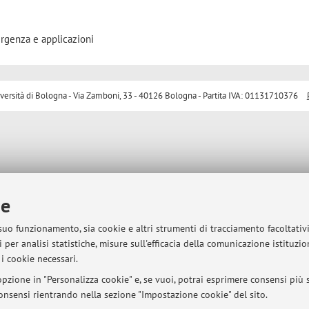
rgenza e applicazioni
sità di Bologna - Via Zamboni, 33 - 40126 Bologna - Partita IVA: 01131710376
ie
 suo funzionamento, sia cookie e altri strumenti di tracciamento facoltativ
 per analisi statistiche, misure sull'efficacia della comunicazione istituzi
i cookie necessari.
pzione in "Personalizza cookie" e, se vuoi, potrai esprimere consensi più sp
 consensi rientrando nella sezione "Impostazione cookie" del sito.