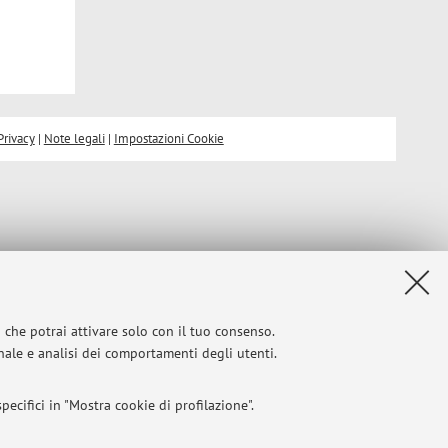
Privacy
|
Note legali
|
Impostazioni Cookie
i che potrai attivare solo con il tuo consenso.
onale e analisi dei comportamenti degli utenti.
ecifici in "Mostra cookie di profilazione".