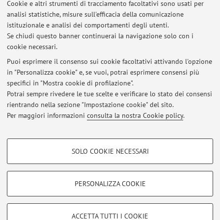
Cookie e altri strumenti di tracciamento facoltativi sono usati per
Anno Accademico
analisi statistiche, misure sull'efficacia della comunicazione
istituzionale e analisi dei comportamenti degli utenti.
Se chiudi questo banner continuerai la navigazione solo con i
Non sono presenti attività didattiche per l'A.A.
2026-2027
.
cookie necessari.
Puoi esprimere il consenso sui cookie facoltativi attivando l'opzione
in "Personalizza cookie" e, se vuoi, potrai esprimere consensi più
Ultimi avvisi
specifici in "Mostra cookie di profilazione".
Potrai sempre rivedere le tue scelte e verificare lo stato dei consensi
Al momento non sono presenti avvisi.
rientrando nella sezione "Impostazione cookie" del sito.
Per maggiori informazioni
consulta la nostra Cookie policy
.
COOKIE DI PROFILAZIONE - FACOLTATIVI
SOLO COOKIE NECESSARI
Si tratta di cookie utilizzati per analizzare le caratteristiche della navigazione
Area riservata
degli utenti, creare profili in base al loro comportamento sul sito, per analisi
Accedi tramite
login
per gestire tutti i contenuti del sito.
di marketing.
PERSONALIZZA COOKIE
Mostra cookie di profilazione
© 2026 - ALMA MATER STUDIORUM - Università di Bologna - Via
Google/Youtube Video
COOKIE TECNICI - NECESSARI
ACCETTA TUTTI I COOKIE
Zamboni, 33 - 40126 Bologna - Partita IVA: 01131710376