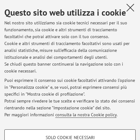
Monash University
Questo sito web utilizza i cookie
Paese:
Australia
Nel nostro sito utilizziamo sia cookie tecnici necessari per il suo
Descrizione:
funzionamento, sia cookie e altri strumenti di tracciamento
facoltativi che potrai attivare solo con il tuo consenso.
Collaborazione di ricerca con il prof. Guido Tack afferente al
Cookie e altri strumenti di tracciamento facoltativi sono usati per
gruppo di ricerca dedicato all'ottimizzazione presoo la
analisi statistiche, misure sull'efficacia della comunicazione
Monash University in Melbourne, Australia.
istituzionale e analisi dei comportamenti degli utenti.
Se chiudi questo banner continuerai la navigazione solo con i
cookie necessari.
Puoi esprimere il consenso sui cookie facoltativi attivando l'opzione
in "Personalizza cookie" e, se vuoi, potrai esprimere consensi più
Ultimi avvisi
specifici in "Mostra cookie di profilazione".
Potrai sempre rivedere le tue scelte e verificare lo stato dei consensi
Al momento non sono presenti avvisi.
rientrando nella sezione "Impostazione cookie" del sito.
Per maggiori informazioni
consulta la nostra Cookie policy
.
COOKIE DI PROFILAZIONE - FACOLTATIVI
SOLO COOKIE NECESSARI