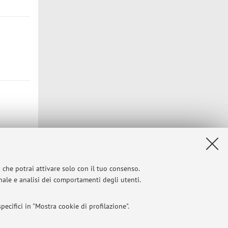
i che potrai attivare solo con il tuo consenso.
Privacy
|
Note legali
|
Impostazioni Cookie
onale e analisi dei comportamenti degli utenti.
ecifici in "Mostra cookie di profilazione".