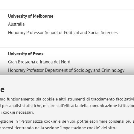
University of Melbourne
Australia
Honorary Professor School of Political and Social Sciences
University of Essex
Gran Bretagna e Irlanda del Nord
Honorary Professor Department of Sociology and Criminology
ie
 suo funzionamento, sia cookie e altri strumenti di tracciamento facoltativ
sità di Bologna - Via Zamboni, 33 - 40126 Bologna - Partita IVA: 01131710376
 per analisi statistiche, misure sull'efficacia della comunicazione istituzi
i cookie necessari.
pzione in "Personalizza cookie" e, se vuoi, potrai esprimere consensi più sp
 consensi rientrando nella sezione "Impostazione cookie" del sito.