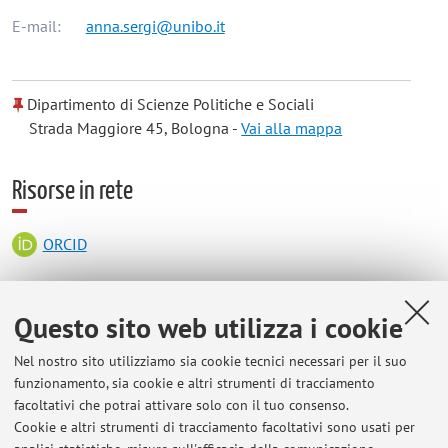
E-mail:
anna.sergi@unibo.it
Dipartimento di Scienze Politiche e Sociali
Strada Maggiore 45, Bologna -
Vai alla mappa
Risorse in rete
ORCID
Orario di ricevimento
Questo sito web utilizza i cookie
Nel nostro sito utilizziamo sia cookie tecnici necessari per il suo
Si prega di inviare una mail per concordare incontri online o
funzionamento, sia cookie e altri strumenti di tracciamento
offline. In caso di problemi ad accedere all’ufficio 35 (secondo
facoltativi che potrai attivare solo con il tuo consenso.
piano ammezzato, scala B, secondo cortile) si prega di inviare
Cookie e altri strumenti di tracciamento facoltativi sono usati per
una mail alla docente che scenderà a prelevare gli e le