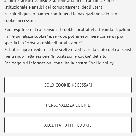
analisi statistiche, misure sull'efficacia della comunicazione
studenti fuori davanti alla scala B.
istituzionale e analisi dei comportamenti degli utenti.
Se chiudi questo banner continuerai la navigazione solo con i
cookie necessari.
Puoi esprimere il consenso sui cookie facoltativi attivando l'opzione
Ultimi avvisi
in "Personalizza cookie" e, se vuoi, potrai esprimere consensi più
specifici in "Mostra cookie di profilazione".
Info su Prova Scritta per NON frequentanti negli appelli di
Giugno/Luglio/Settembre
Potrai sempre rivedere le tue scelte e verificare lo stato dei consensi
Pubblicato il: 13 novembre 2025
rientrando nella sezione "Impostazione cookie" del sito.
Per maggiori informazioni
consulta la nostra Cookie policy
.
Tutti gli avvisi
COOKIE DI PROFILAZIONE - FACOLTATIVI
SOLO COOKIE NECESSARI
Si tratta di cookie utilizzati per analizzare le caratteristiche della navigazione
Area riservata
degli utenti, creare profili in base al loro comportamento sul sito, per analisi
Accedi tramite
login
per gestire tutti i contenuti del sito.
di marketing.
PERSONALIZZA COOKIE
Mostra cookie di profilazione
© 2026 - ALMA MATER STUDIORUM - Università di Bologna - Via
Google/Youtube Video
COOKIE TECNICI - NECESSARI
ACCETTA TUTTI I COOKIE
Zamboni, 33 - 40126 Bologna - Partita IVA: 01131710376
Facebook
Privacy
|
Note legali
|
Impostazioni Cookie
Si tratta di cookie tecnici utilizzati, a titolo esemplificativo, per il corretto