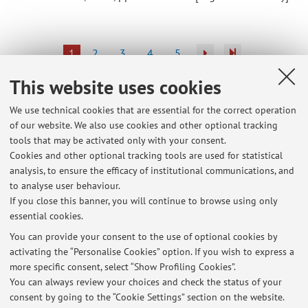
1
2
3
4
5
This website uses cookies
Publications prior to 2004
We use technical cookies that are essential for the correct operation
of our website. We also use cookies and other optional tracking
tools that may be activated only with your consent.
Cookies and other optional tracking tools are used for statistical
Latest news
analysis, to ensure the efficacy of institutional communications, and
assegnazione tesi di laurea
to analyse user behaviour.
If you close this banner, you will continue to browse using only
Published on: February 10 2026
essential cookies.
Ricevimento 9/7
You can provide your consent to the use of optional cookies by
Published on: July 04 2025
activating the “Personalise Cookies” option. If you wish to express a
more specific consent, select “Show Profiling Cookies”.
Ricevimento dedicato all'assegnazione della tesi di laurea
You can always review your choices and check the status of your
Published on: February 12 2025
consent by going to the “Cookie Settings” section on the website.