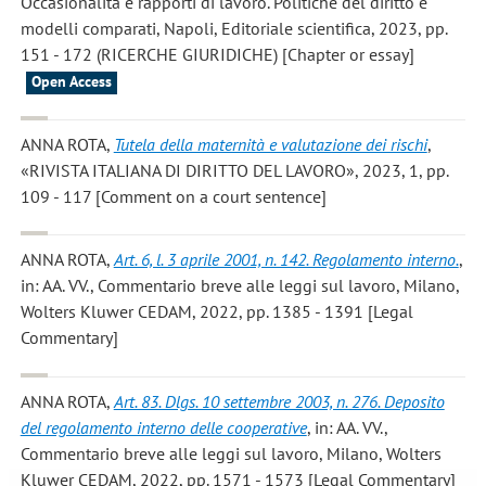
Occasionalità e rapporti di lavoro. Politiche del diritto e
modelli comparati, Napoli, Editoriale scientifica, 2023, pp.
151 - 172 (RICERCHE GIURIDICHE) [Chapter or essay]
Open Access
ANNA ROTA
,
Tutela della maternità e valutazione dei rischi
,
«RIVISTA ITALIANA DI DIRITTO DEL LAVORO», 2023, 1, pp.
109 - 117 [Comment on a court sentence]
ANNA ROTA
,
Art. 6, l. 3 aprile 2001, n. 142. Regolamento interno.
,
in: AA. VV., Commentario breve alle leggi sul lavoro, Milano,
Wolters Kluwer CEDAM, 2022, pp. 1385 - 1391 [Legal
Commentary]
ANNA ROTA
,
Art. 83. Dlgs. 10 settembre 2003, n. 276. Deposito
del regolamento interno delle cooperative
, in: AA. VV.,
Commentario breve alle leggi sul lavoro, Milano, Wolters
Kluwer CEDAM, 2022, pp. 1571 - 1573 [Legal Commentary]