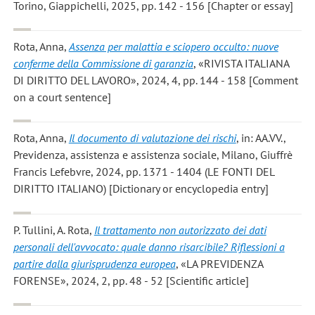
Torino, Giappichelli, 2025, pp. 142 - 156 [Chapter or essay]
Rota, Anna
,
Assenza per malattia e sciopero occulto: nuove
conferme della Commissione di garanzia
, «RIVISTA ITALIANA
DI DIRITTO DEL LAVORO», 2024, 4, pp. 144 - 158 [Comment
on a court sentence]
Rota, Anna
,
Il documento di valutazione dei rischi
, in: AA.VV.,
Previdenza, assistenza e assistenza sociale, Milano, Giuffrè
Francis Lefebvre, 2024, pp. 1371 - 1404 (LE FONTI DEL
DIRITTO ITALIANO) [Dictionary or encyclopedia entry]
P. Tullini, A. Rota
,
Il trattamento non autorizzato dei dati
personali dell'avvocato: quale danno risarcibile? Riflessioni a
partire dalla giurisprudenza europea
, «LA PREVIDENZA
FORENSE», 2024, 2, pp. 48 - 52 [Scientific article]