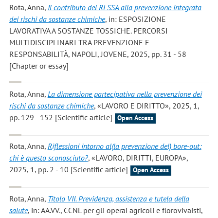
Rota, Anna
,
Il contributo del RLSSA alla prevenzione integrata
dei rischi da sostanze chimiche
, in: ESPOSIZIONE
LAVORATIVA A SOSTANZE TOSSICHE. PERCORSI
MULTIDISCIPLINARI TRA PREVENZIONE E
RESPONSABILITÀ, NAPOLI, JOVENE, 2025, pp. 31 - 58
[Chapter or essay]
Rota, Anna
,
La dimensione partecipativa nella prevenzione dei
rischi da sostanze chimiche
, «LAVORO E DIRITTO», 2025, 1,
pp. 129 - 152 [Scientific article]
Open Access
Rota, Anna
,
Riflessioni intorno al(la prevenzione del) bore-out:
chi è questo sconosciuto?
, «LAVORO, DIRITTI, EUROPA»,
2025, 1, pp. 2 - 10 [Scientific article]
Open Access
Rota, Anna
,
Titolo VII. Previdenza, assistenza e tutela della
salute
, in: AA.VV., CCNL per gli operai agricoli e florovivaisti,